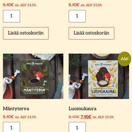
8,40
€
8,40
€
sis. ALV 25,5%
sis. ALV 25,5%
Lisää ostoskoriin
Lisää ostoskoriin
Ale!
Mäntyterva
Luomukaura
8,40
€
8,40
€
7,90
€
sis. ALV 25,5%
sis. ALV 25,5%