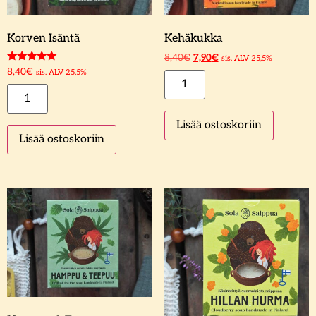
Korven Isäntä
Kehäkukka
8,40
€
7,90
€
sis. ALV 25,5%
Arvostelu
8,40
€
sis. ALV 25,5%
tuotteesta:
5.00
/ 5
Lisää ostoskoriin
Lisää ostoskoriin