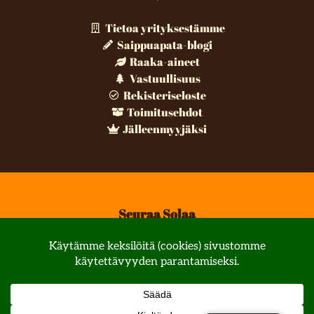
Tietoa yrityksestämme
Saippuapata-blogi
Raaka-aineet
Vastuullisuus
Rekisteriseloste
Toimitusehdot
Jälleenmyyjäksi
Seuraa Solaa
© All rights reserved