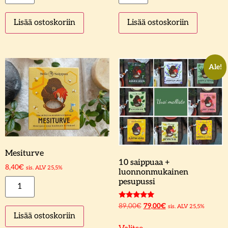
Lisää ostoskoriin
Lisää ostoskoriin
Ale!
Mesiturve
10 saippuaa +
8,40
€
sis. ALV 25,5%
luonnonmukainen
pesupussi
Arvostelu
89,00
€
79,00
€
sis. ALV 25,5%
tuotteesta:
Lisää ostoskoriin
5.00
/ 5