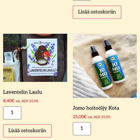
Lisää ostoskoriin
Laventelin Laulu
8,40
€
sis. ALV 25,5%
Jomo hoitoöljy Kota
25,00
€
sis. ALV 25,5%
Lisää ostoskoriin