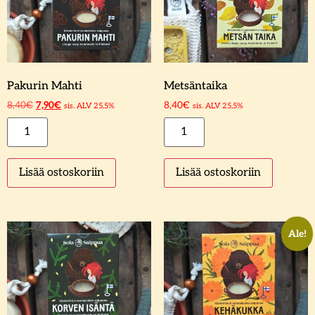
Pakurin Mahti
Metsäntaika
8,40
€
7,90
€
8,40
€
sis. ALV 25,5%
sis. ALV 25,5%
Lisää ostoskoriin
Lisää ostoskoriin
Ale!