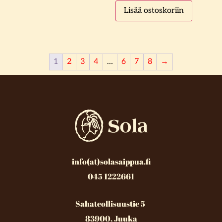
Lisää ostoskoriin
1
2
3
4
…
6
7
8
→
info(at)solasaippua.fi
045 1222661
Sahateollisuustie 5
83900, Juuka