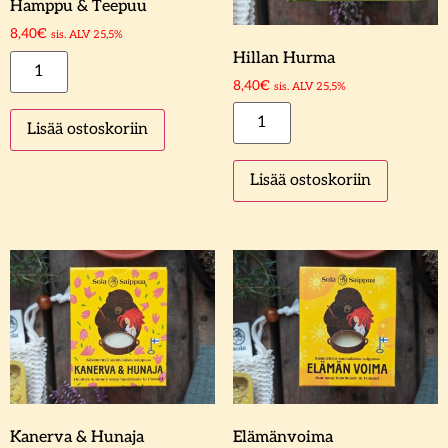
Hamppu & Teepuu
8,40
€
sis. ALV 25,5%
Hillan Hurma
8,40
€
sis. ALV 25,5%
Lisää ostoskoriin
Lisää ostoskoriin
Kanerva & Hunaja
Elämänvoima