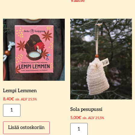
Valitse
Lempi Lemmen
8,40
€
sis. ALV 25,5%
Sola pesupussi
5,00
€
sis. ALV 25,5%
Lisää ostoskoriin