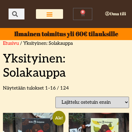
0
Oma tili
Ilmainen toimitus yli 60€ tilauksille
Etusivu
/ Yksityinen: Solakauppa
Yksityinen:
Solakauppa
Näytetään tulokset 1–16 / 124
Ale!