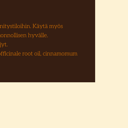
ännitystiloihin. Käytä myös
onnollisen hyvälle.
jyt.
officinale root oil, cinnamomum