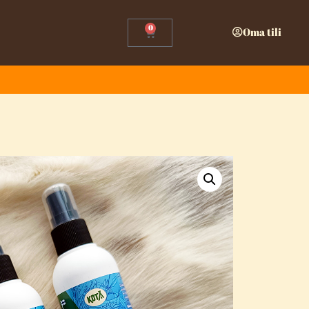
0
Oma tili