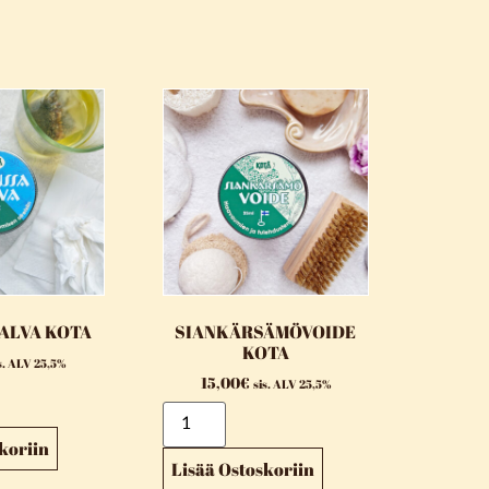
ALVA KOTA
SIANKÄRSÄMÖVOIDE
KOTA
s. ALV 25,5%
15,00
€
sis. ALV 25,5%
koriin
Lisää Ostoskoriin