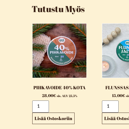
Tutustu Myös
PIHKAVOIDE 40% KOTA
FLUNSSAS
28,00
€
15,00
€
sis. ALV 25,5%
si
Lisää Ostoskoriin
Lisää Ostos