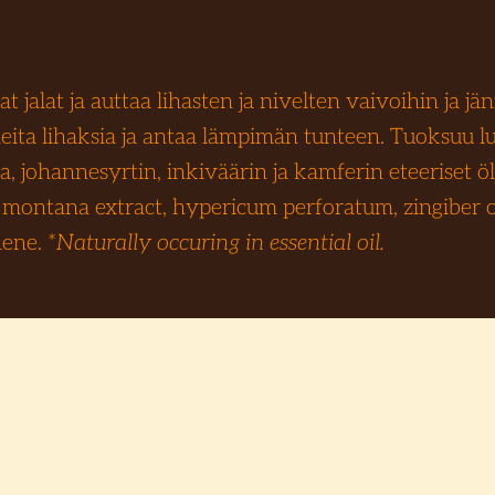
t jalat ja auttaa lihasten ja nivelten vaivoihin ja j
eita lihaksia ja antaa lämpimän tunteen. Tuoksuu lu
, johannesyrtin, inkiväärin ja kamferin eteeriset öl
ca montana extract, hypericum perforatum, zingiber 
ene. *
Naturally occuring in essential oil.