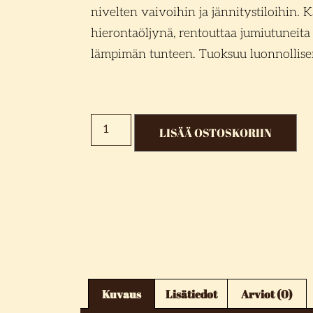
nivelten vaivoihin ja jännitystiloihin.
hierontaöljynä, rentouttaa jumiutuneita 
lämpimän tunteen. Tuoksuu luonnollise
LISÄÄ OSTOSKORIIN
Kuvaus
Lisätiedot
Arviot (0)