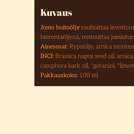
Kuvaus
Jomo hoitoöljy
rauhoittaa levottoma
hierontaöljynä, rentouttaa jumiutun
Ainesosat:
Rypsiöljy, arnica montana
INCI:
Brassica napus seed oil, arni
camphora bark oil, *geraniol, *limon
Pakkauskoko:
100 ml