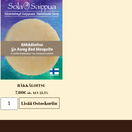
RÄKKÄLOITSU
7,80
€
sis. ALV 25,5%
Lisää Ostoskoriin