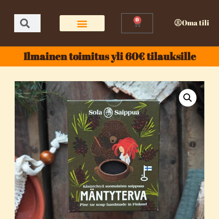
0
Oma tili
Ilmainen toimitus yli 60€ tilauksille