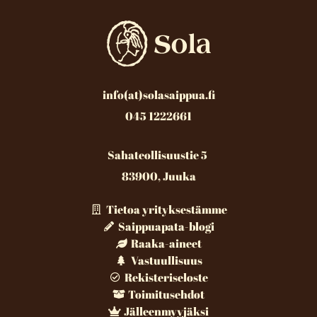
info(at)solasaippua.fi
045 1222661
Sahateollisuustie 5
83900, Juuka
Tietoa yrityksestämme
Saippuapata-blogi
Raaka-aineet
Vastuullisuus
Rekisteriseloste
Toimitusehdot
Jälleenmyyjäksi