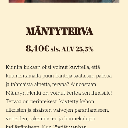
MÄNTYTERVA
8,40
€
sis. ALV 25,5%
K
uinka kukaan olisi voinut kuvitella, että
kuumentamalla puun kantoja saataisiin paksua
ja tahmaista ainetta, tervaa? Ainoastaan
Männyn Henki on voinut kertoa sen ihmisille!
Tervaa on perinteisesti käytetty kehon
ulkoisten ja sisäisten vaivojen parantamiseen,
veneiden, rakennusten ja huonekalujen
kyllästämiseen. Kun löydät vanhan