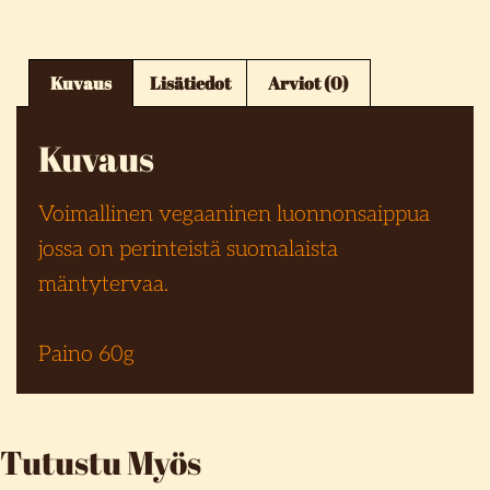
Kuvaus
Lisätiedot
Arviot (0)
Kuvaus
Voimallinen vegaaninen luonnonsaippua
jossa on perinteistä suomalaista
mäntytervaa.
Paino 60g
Tutustu Myös