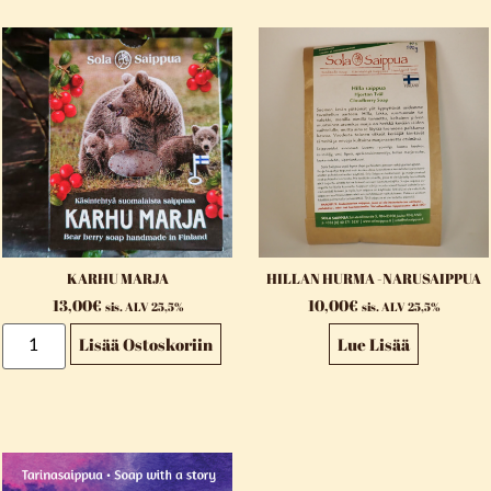
KARHU MARJA
HILLAN HURMA -NARUSAIPPUA
13,00
€
10,00
€
sis. ALV 25,5%
sis. ALV 25,5%
Lisää Ostoskoriin
Lue Lisää