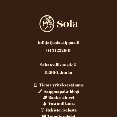
info(at)solasaippua.fi
045 1222661
Sahateollisuustie 5
83900, Juuka
Tietoa yrityksestämme
Saippuapata-blogi
Raaka-aineet
Vastuullisuus
Rekisteriseloste
Toimitusehdot