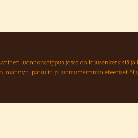
aninen luonnonsaippua jossa on kuusenkerkkiä ja k
, männyn, patsulin ja luomumeiramin eteeriset öljyt