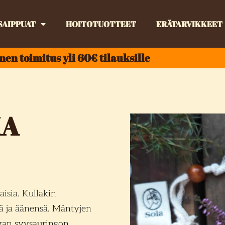
SAIPPUAT
HOITOTUOTTEET
ERÄTARVIKKEET
nen toimitus yli 60€ tilauksille
KA
aisia. Kullakin
 ja äänensä. Mäntyjen
van syysauringon