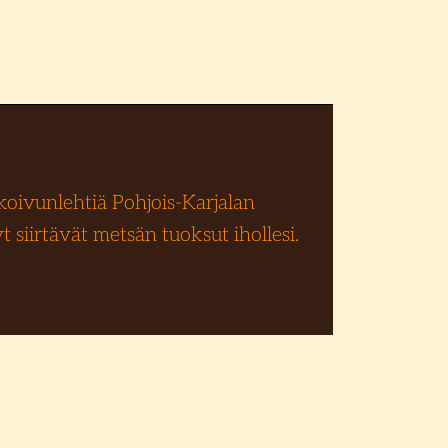
oivunlehtiä Pohjois-Karjalan
 siirtävät metsän tuoksut ihollesi.