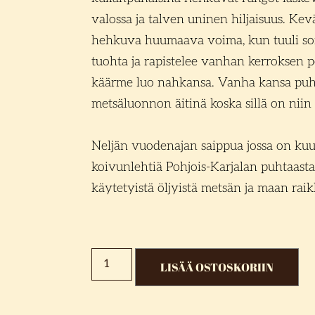
valossa ja talven uninen hiljaisuus. Keväa
hehkuva huumaava voima, kun tuuli soi
tuohta ja rapistelee vanhan kerroksen po
käärme luo nahkansa. Vanha kansa puh
metsäluonnon äitinä koska sillä on nii
Neljän vuodenajan saippua jossa on kuu
koivunlehtiä Pohjois-Karjalan puhtaast
käytetyistä öljyistä metsän ja maan rai
LISÄÄ OSTOSKORIIN