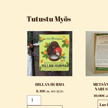
Tutustu Myös
HILLAN HURMA
METSÄN
NARUS
8,40
€
sis. ALV 25,5%
10,00
€
s
Lue 