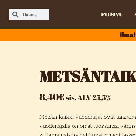
ETUSIVU
Ilmai
METSÄNTAI
8,40
€
sis. ALV 25,5%
M
etsän kaikki vuodenajat ovat taianom
vuodenajalla on omat tuoksunsa, värinsä
kullanpunaisina hehkuvat rungot laske