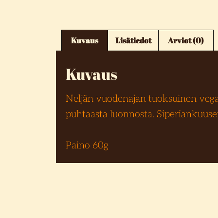
Kuvaus
Lisätiedot
Arviot (0)
Kuvaus
Neljän vuodenajan tuoksuinen vega
puhtaasta luonnosta. Siperiankuusen
Paino 60g