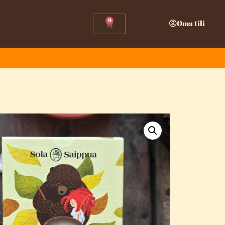
0
Oma tili