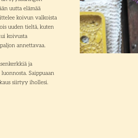
̈n uutta elämää
ttelee koivun valkoista
is uuden tieltä, kuten
ui koivusta
n paljon annettavaa.
senkerkkiä ja
a luonnosta. Saippuaan
kkaus siirtyy ihollesi.