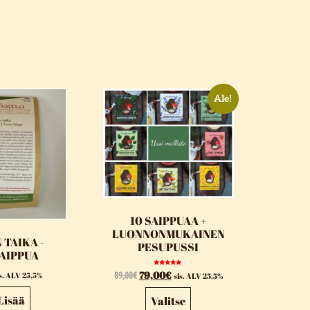
Ale!
10 SAIPPUAA +
LUONNONMUKAINEN
 TAIKA -
PESUPUSSI
AIPPUA
Arvostelu
89,00
€
79,00
€
is. ALV 25,5%
sis. ALV 25,5%
tuotteesta:
5.00
/ 5
Lisää
Valitse