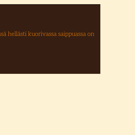
ä hellästi kuorivassa saippuassa on