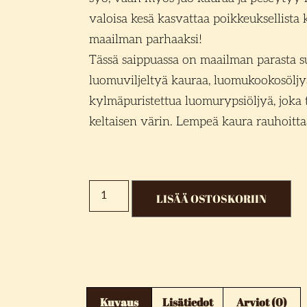
valoisa kesä kasvattaa poikkeuksellista
maailman parhaaksi!
Tässä saippuassa on maailman parasta 
luomuviljeltyä kauraa, luomukookosöljya
kylmäpuristettua luomurypsiöljyä, jok
keltaisen värin. Lempeä kaura rauhoitt
LISÄÄ OSTOSKORIIN
Kuvaus
Lisätiedot
Arviot (0)