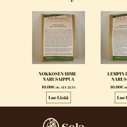
NOKKOSEN IHME -
LEMPIN 
NARUSAIPPUA
NARUS
10,00
€
10,00
€
sis. ALV 25,5%
s
Lue Lisää
Lue 