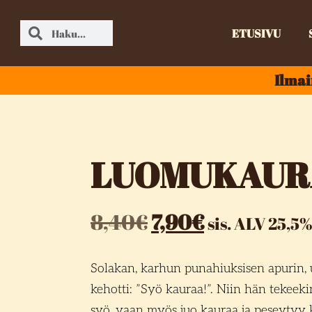
ETUSIVU
Ilmai
LUOMUKAUR
8,40
€
7,90
€
sis. ALV 25,5%
S
olakan, karhun punahiuksisen apurin, 
kehotti: ”Syö kauraa!”. Niin hän tekeekin
syö, vaan myös juo kauraa ja peseytyy