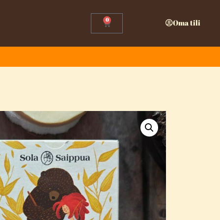
0
Oma tili