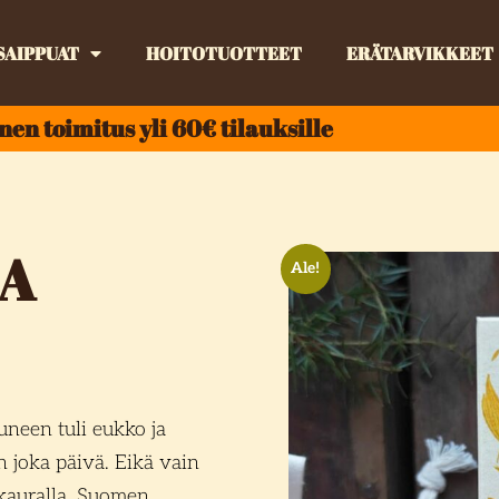
SAIPPUAT
HOITOTUOTTEET
ERÄTARVIKKEET
nen toimitus yli 60€ tilauksille
A
Ale!
uneen tuli eukko ja
 joka päivä. Eikä vain
 kauralla. Suomen