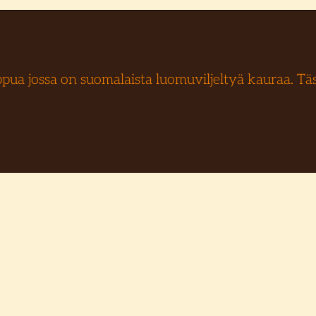
ua jossa on suomalaista luomuviljeltyä kauraa. Täss