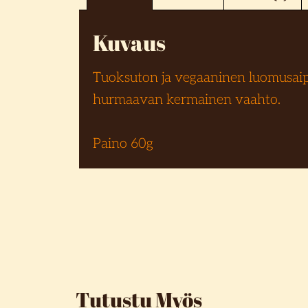
Kuvaus
Tuoksuton ja vegaaninen luomusaipp
hurmaavan kermainen vaahto.
Paino 60g
Tutustu Myös