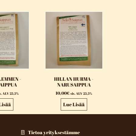
LEMMEN -
HILLAN HURMA -
AIPPUA
NARUSAIPPUA
10,00
€
is. ALV 25,5%
sis. ALV 25,5%
Lisää
Lue Lisää
Tietoa yrityksestämme