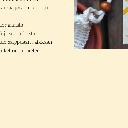
 kauraa jota on kehuttu
suomalaista
̈ ja suomalaista
a tuo saippuaan raikkaan
aa kehon ja mielen.