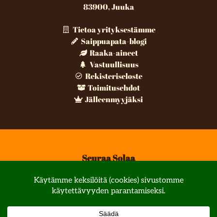
83900, Juuka
Tietoa yrityksestämme
Saippuapata-blogi
Raaka-aineet
Vastuullisuus
Rekisteriseloste
Toimitusehdot
Jälleenmyyjäksi
Seuraa Solaa