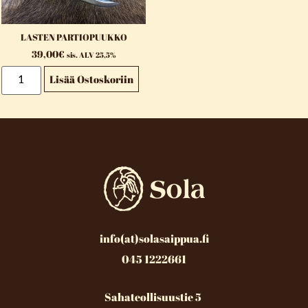
LASTEN PARTIOPUUKKO
39,00
€
sis. ALV 25,5%
Lisää Ostoskoriin
info(at)solasaippua.fi
045 1222661
Sahateollisuustie 5