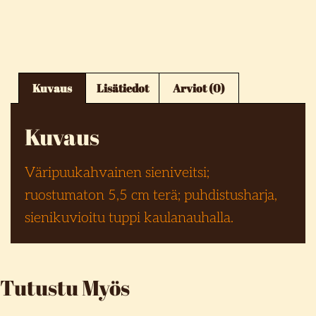
Kuvaus
Lisätiedot
Arviot (0)
Kuvaus
Väripuukahvainen sieniveitsi;
ruostumaton 5,5 cm terä; puhdistusharja,
sienikuvioitu tuppi kaulanauhalla.
Tutustu Myös