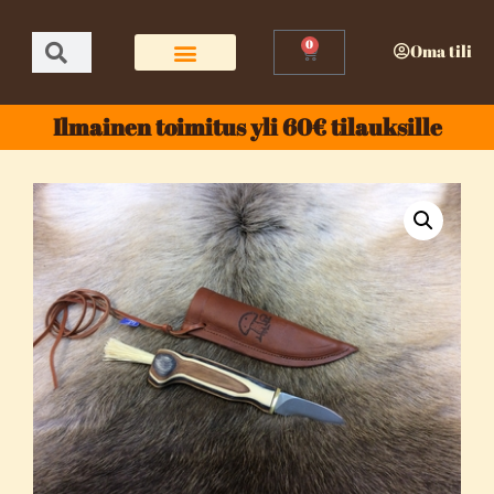
0
Oma tili
Ilmainen toimitus yli 60€ tilauksille