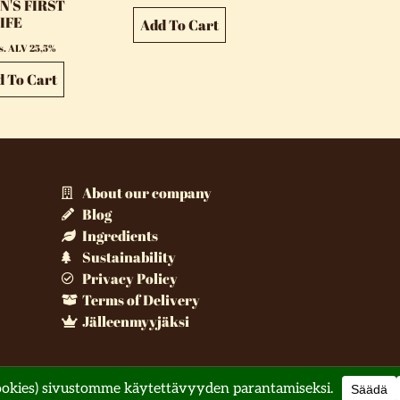
N'S FIRST
IFE
Add To Cart
is. ALV 25,5%
d To Cart
About our company
Blog
Ingredients
Sustainability
Privacy Policy
Terms of Delivery
Jälleenmyyjäksi