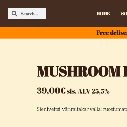
HOME
SO
Free delive
MUSHROOM 
39,00
€
sis. ALV 25,5%
Sieniveitsi väriraitakahvalla; ruostumat