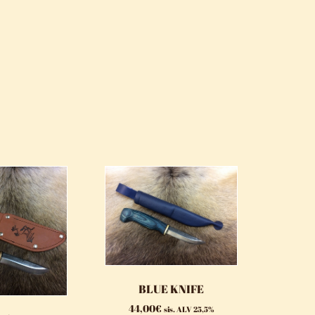
BLUE KNIFE
44,00
€
sis. ALV 25,5%