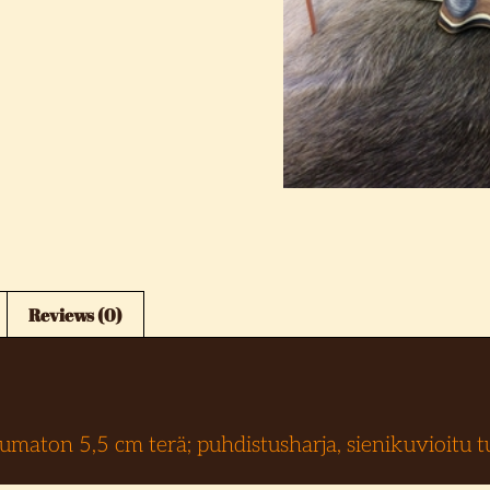
Reviews (0)
umaton 5,5 cm terä; puhdistusharja, sienikuvioitu t