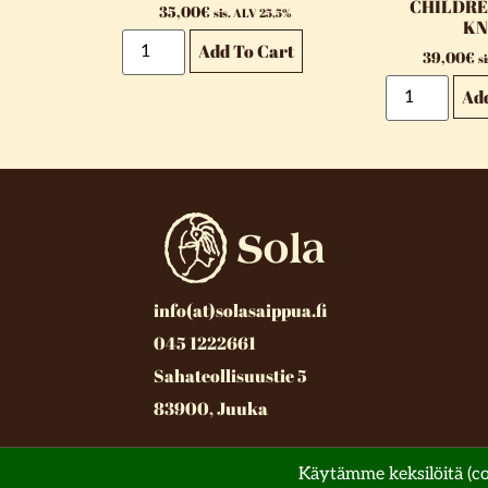
CHILDRE
35,00
€
sis. ALV 25,5%
KN
Add To Cart
39,00
€
s
Ad
info(at)solasaippua.fi
045 1222661
Sahateollisuustie 5
83900, Juuka
© All rights reserved