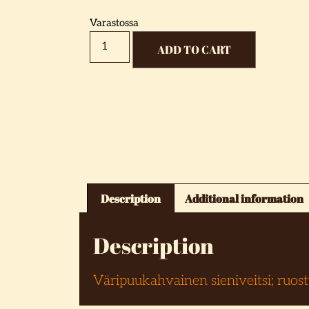
Varastossa
ADD TO CART
Description
Additional information
Description
Väripuukahvainen sieniveitsi; ruost