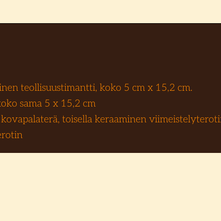
inen teollisuustimantti, koko 5 cm x 15,2 cm.
koko sama 5 x 15,2 cm
a kovapalaterä, toisella keraaminen viimeistelyteroti
rotin