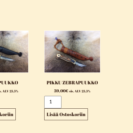
PUUKKO
PIKKU ZEBRAPUUKKO
39,00
€
is. ALV 25,5%
sis. ALV 25,5%
koriin
Lisää Ostoskoriin