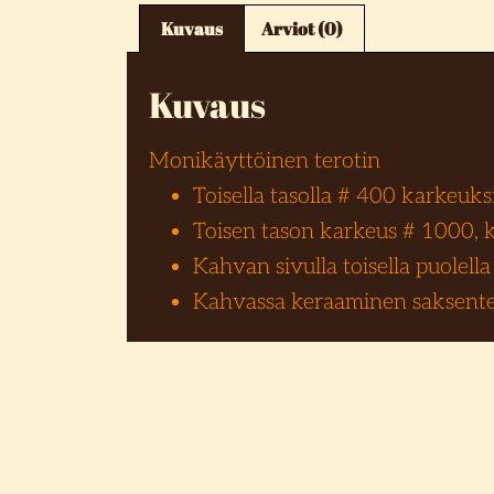
Kuvaus
Arviot (0)
Kuvaus
Monikäyttöinen terotin
Toisella tasolla # 400 karkeuks
Toisen tason karkeus # 1000, 
Kahvan sivulla toisella puolell
Kahvassa keraaminen saksente