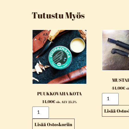
Tutustu Myös
MUSTA
44,00
€
s
PUUKKOVAHA KOTA
14,00
€
sis. ALV 25,5%
Lisää Ostos
Lisää Ostoskoriin