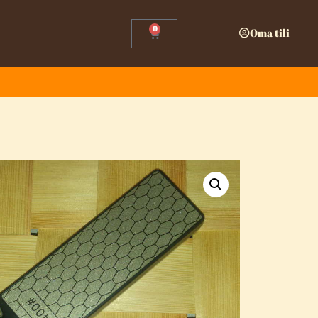
0
Oma tili