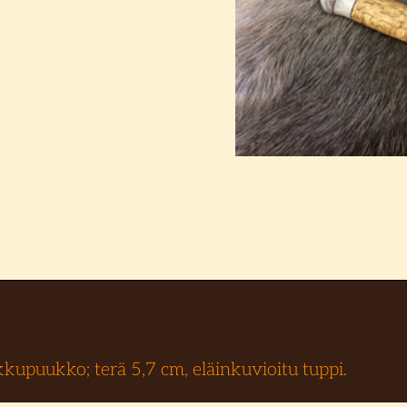
upuukko; terä 5,7 cm, eläinkuvioitu tuppi.