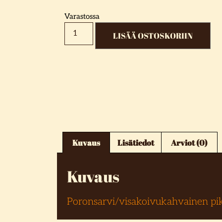
Varastossa
LISÄÄ OSTOSKORIIN
Kuvaus
Lisätiedot
Arviot (0)
Kuvaus
Poronsarvi/visakoivukahvainen pikk