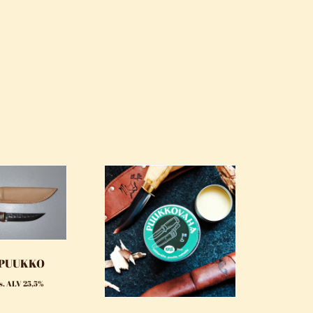
-PUUKKO
is. ALV 25,5%