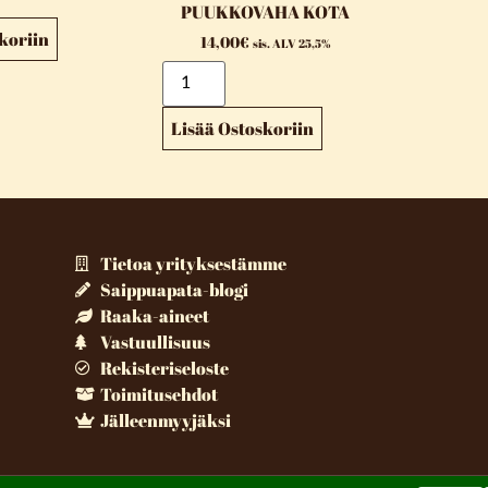
PUUKKOVAHA KOTA
koriin
14,00
€
sis. ALV 25,5%
Lisää Ostoskoriin
Tietoa yrityksestämme
Saippuapata-blogi
Raaka-aineet
Vastuullisuus
Rekisteriseloste
Toimitusehdot
Jälleenmyyjäksi