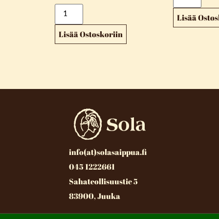
Lisää Ostos
Lisää Ostoskoriin
info(at)solasaippua.fi
045 1222661
Sahateollisuustie 5
83900, Juuka