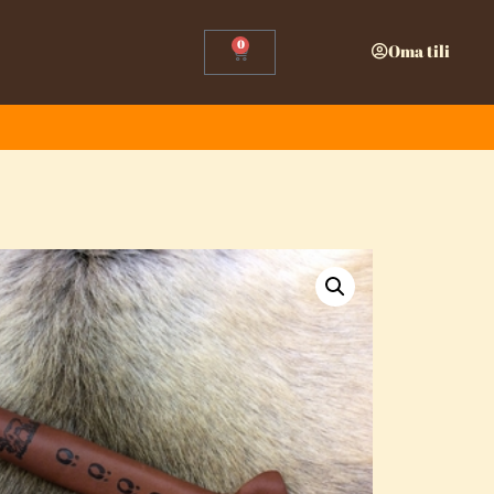
0
Oma tili