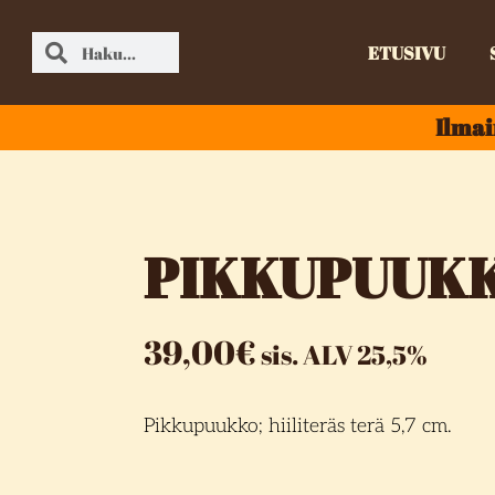
ETUSIVU
Ilmai
PIKKUPUUK
39,00
€
sis. ALV 25,5%
Pikkupuukko; hiiliteräs terä 5,7 cm.