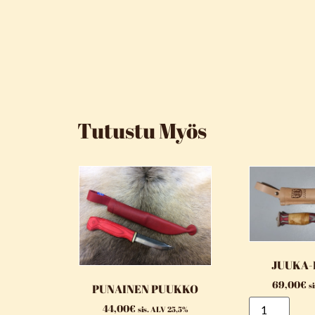
Tutustu Myös
JUUKA
69,00
€
s
PUNAINEN PUUKKO
44,00
€
sis. ALV 25,5%