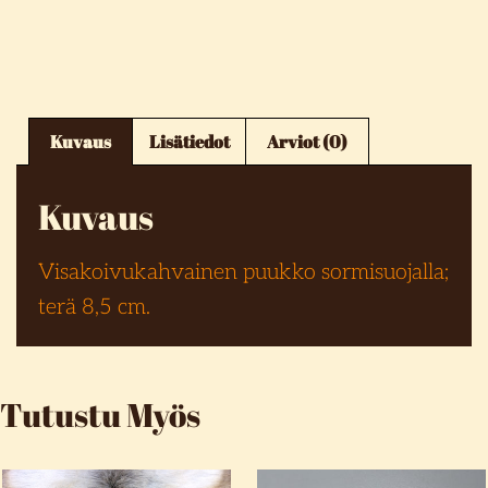
Kuvaus
Lisätiedot
Arviot (0)
Kuvaus
Visakoivukahvainen puukko sormisuojalla;
terä 8,5 cm.
Tutustu Myös