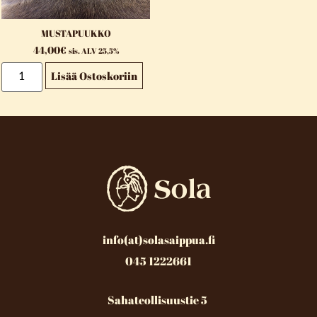
MUSTAPUUKKO
44,00
€
sis. ALV 25,5%
Lisää Ostoskoriin
info(at)solasaippua.fi
045 1222661
Sahateollisuustie 5