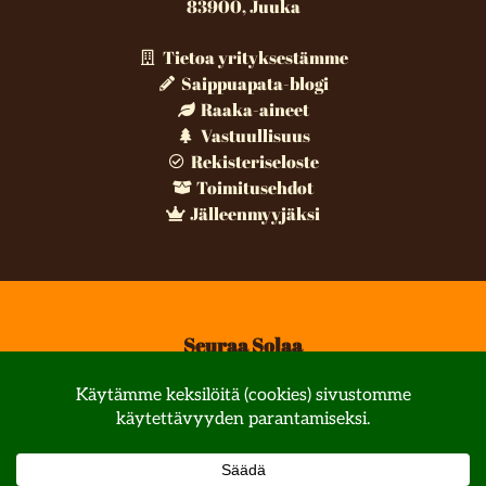
83900, Juuka
Tietoa yrityksestämme
Saippuapata-blogi
Raaka-aineet
Vastuullisuus
Rekisteriseloste
Toimitusehdot
Jälleenmyyjäksi
Seuraa Solaa