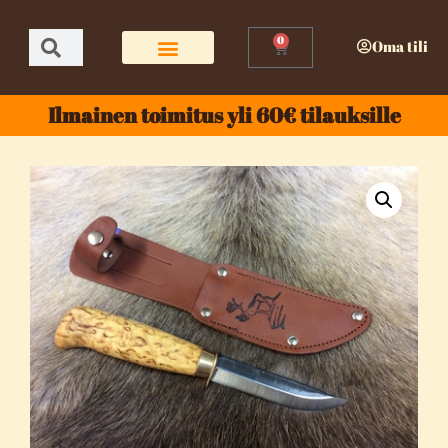
0
Oma tili
Ilmainen toimitus yli 60€ tilauksille