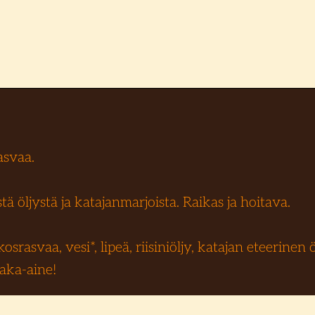
asvaa.
ä öljystä ja katajanmarjoista. Raikas ja hoitava.
rasvaa, vesi*, lipeä, riisiniöljy, katajan eteerinen öl
aka-aine!