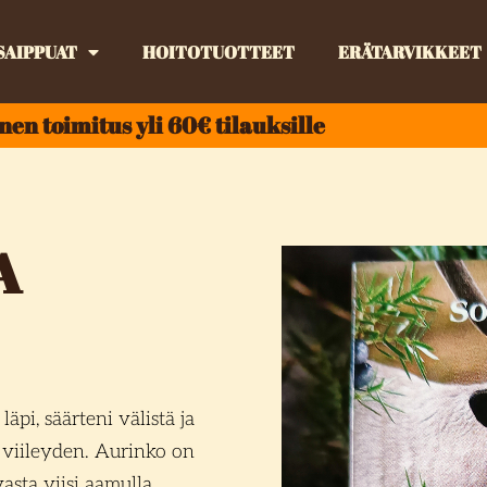
SAIPPUAT
HOITOTUOTTEET
ERÄTARVIKKEET
nen toimitus yli 60€ tilauksille
A
äpi, säärteni välistä ja
 viileyden. Aurinko on
asta viisi aamulla.