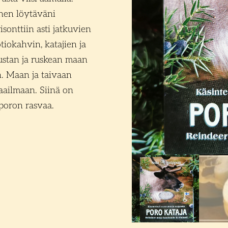
nnen löytäväni
sonttiin asti jatkuvien
iokahvin, katajien ja
ustan ja ruskean maan
n. Maan ja taivaan
aailmaan. Siinä on
poron rasvaa.