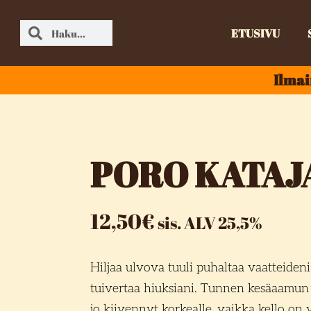
ETUSIVU
Ilmai
PORO KATAJ
12,50
€
sis. ALV 25,5%
Hiljaa ulvova tuuli puhaltaa vaatteideni l
tuivertaa hiuksiani. Tunnen kesäaamun
jo kiivennyt korkealle, vaikka kello on v