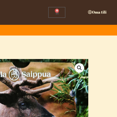
0
Oma tili