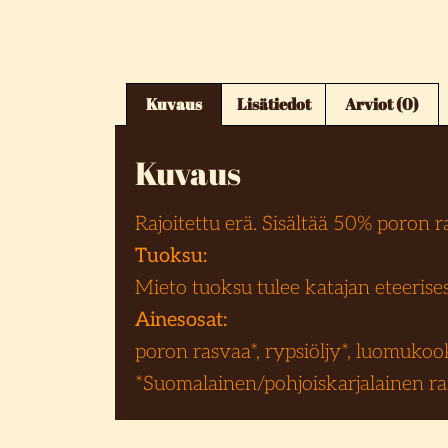
Kuvaus
Lisätiedot
Arviot (0)
Kuvaus
Rajoitettu erä. Sisältää 50% poron r
Tuoksu:
Mieto tuoksu tulee katajan eteerisest
Ainesosat:
poron rasvaa*, rypsiöljy*, luomukookos
*Suomalainen/pohjoiskarjalainen ra