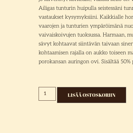
Ailigas tunturin huipulla seistessäni tu
vastaukset kysymyksiini. Kaikkialle hori
vaarojen ja tunturien ympäröimänä nuot
vaivaiskoivujen tuoksussa. Harmaan, m
sävyt kohtaavat siintävän taivaan sine
kohtaamisen rajalla on aukko toiseen m
porokansan auringon ovi. Sisältää 50% 
LISÄÄ OSTOSKORIIN