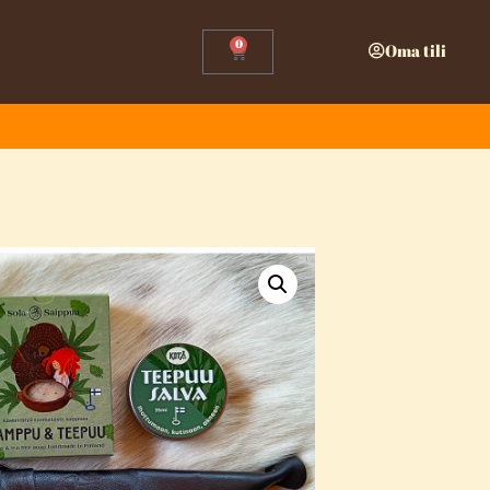
0
Oma tili