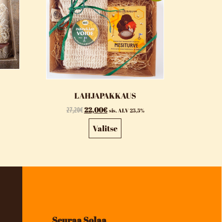
LAHJAPAKKAUS
27,20
€
22,00
€
sis. ALV 25,5%
Valitse
Seuraa Solaa