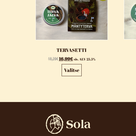
TERVASETTI
18,20
€
16,99
€
sis. ALV 25,5%
Valitse