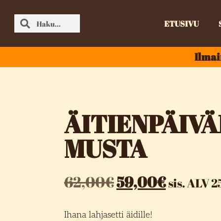
ETUSIVU
Ilmai
ÄITIENPÄIV
MUSTA
62,00
€
59,00
€
sis. ALV 
Ihana lahjasetti äidille!