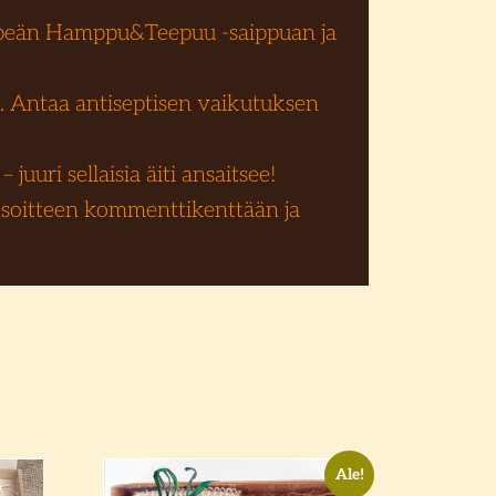
empeän Hamppu&Teepuu -saippuan ja
. Antaa antiseptisen vaikutuksen
juuri sellaisia äiti ansaitsee!
 osoitteen kommenttikenttään ja
Ale!