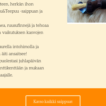
tteen, herkän ihon
u&Teepuu -saippuan ja
ea, ruusufinnejä ja tehoaa
n vaikutuksen kasvojen
uurella intohimolla ja
 äiti ansaitsee!
puolestasi juhlapäivän
enttikenttään ja mukaan
aajalle.
Katso kaikki saippuat