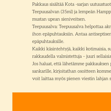
Pakkaus sisältää Kota -sarjan uutuustuo
Teepuusalvan (35ml) ja lempeän Hampp
mustan upean sieniveitsen.
Teepuusalva: Teepuusalva helpottaa akn
ihon epäpuhtauksiin. Antaa antiseptise
epäpuhtauksille.
Kaikki käsintehtyjä, kaikki kotimaisia, s
rakkaudella valmistettuja – juuri sellaisia
Jos haluat, että lähetämme pakkauksen 
sankarille, kirjoitathan osoitteen komm
voit laittaa myös pienen viestin lahjan s