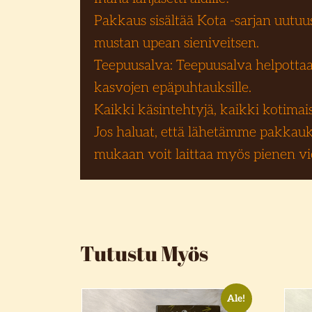
Pakkaus sisältää Kota -sarjan uut
mustan upean sieniveitsen.
Teepuusalva: Teepuusalva helpottaa
kasvojen epäpuhtauksille.
Kaikki käsintehtyjä, kaikki kotimaisia
Jos haluat, että lähetämme pakkauks
mukaan voit laittaa myös pienen vies
Tutustu Myös
Ale!