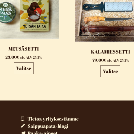
METSÄSETTI
KALAMIESSETTI
23,00
€
sis. ALV 25,5%
79,00
€
sis. ALV 25,5%
Valitse
Valitse
Tietoa yrityksestämme
Saippuapata-blogi
Raaka-aineet