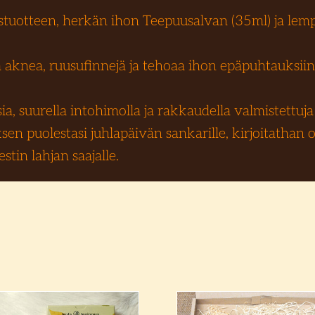
uustuotteen, herkän ihon Teepuusalvan (35ml) ja l
 aknea, ruusufinnejä ja tehoaa ihon epäpuhtauksiin
, suurella intohimolla ja rakkaudella valmistettuja – 
en puolestasi juhlapäivän sankarille, kirjoitathan
tin lahjan saajalle.