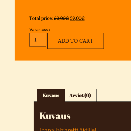
Total price:
62,00
€
59,00
€
Varastossa
ADD TO CART
Kuvaus
Arviot (0)
Kuvaus
Ihana lahjasetti äidille!