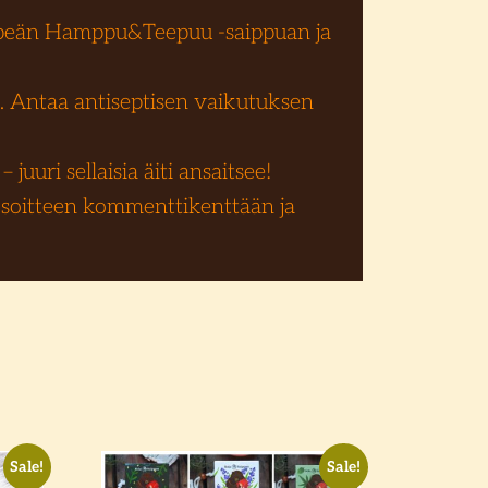
empeän Hamppu&Teepuu -saippuan ja
. Antaa antiseptisen vaikutuksen
juuri sellaisia äiti ansaitsee!
 osoitteen kommenttikenttään ja
Sale!
Sale!