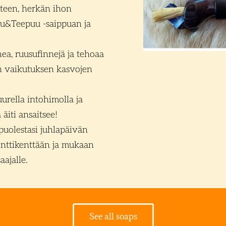
tteen, herkän ihon
u&Teepuu -saippuan ja
ea, ruusufinnejä ja tehoaa
n vaikutuksen kasvojen
uurella intohimolla ja
 äiti ansaitsee!
puolestasi juhlapäivän
enttikenttään ja mukaan
aajalle.
See all soaps