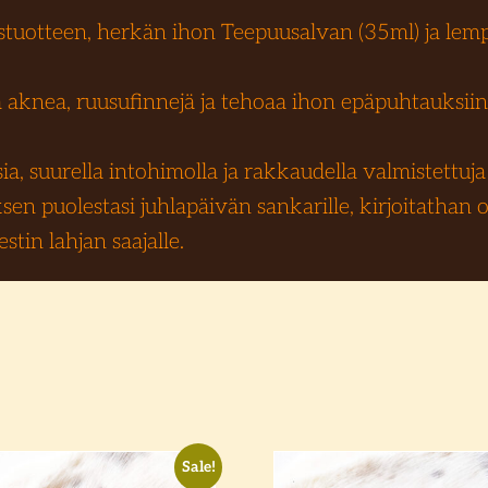
uustuotteen, herkän ihon Teepuusalvan (35ml) ja l
 aknea, ruusufinnejä ja tehoaa ihon epäpuhtauksiin
, suurella intohimolla ja rakkaudella valmistettuja – 
en puolestasi juhlapäivän sankarille, kirjoitathan
tin lahjan saajalle.
Sale!