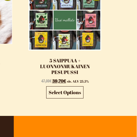
5 SAIPPUAA +
%
LUONNONMUKAINEN
PESUPUSSI
47,00
€
39,70
€
sis. ALV 25,5%
Select Options