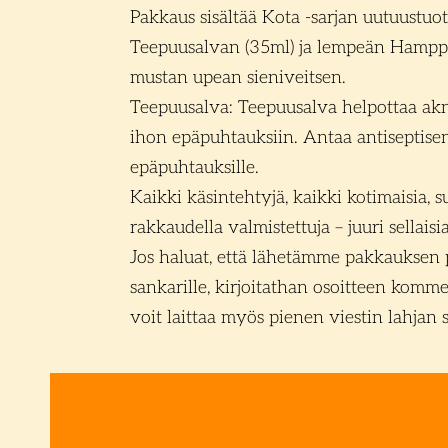
Pakkaus sisältää Kota -sarjan uutuustuo
Teepuusalvan (35ml) ja lempeän Hampp
mustan upean sieniveitsen.
Teepuusalva: Teepuusalva helpottaa akn
ihon epäpuhtauksiin. Antaa antiseptise
epäpuhtauksille.
Kaikki käsintehtyjä, kaikki kotimaisia, s
rakkaudella valmistettuja – juuri sellaisia
Jos haluat, että lähetämme pakkauksen 
sankarille, kirjoitathan osoitteen komm
voit laittaa myös pienen viestin lahjan s