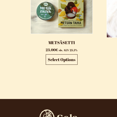
METSÄSETTI
23,00
€
sis. ALV 25,5%
Select Options