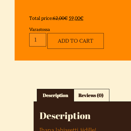
Total price:
62,00
€
59,00
€
Varastossa
ADD TO CART
Description
Reviews (0)
Description
Ihana lahjasetti äidille!