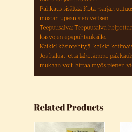
Pakkaus sisältää Kota -sarjan uut
mustan upean sieniveitsen.
Teepuusalva: Teepuusalva helpottaa
kasvojen epäpuhtauksille.
Kaikki käsintehtyjä, kaikki kotimaisia
Jos haluat, että lähetämme pakkauks
mukaan voit laittaa myös pienen vies
Related Products