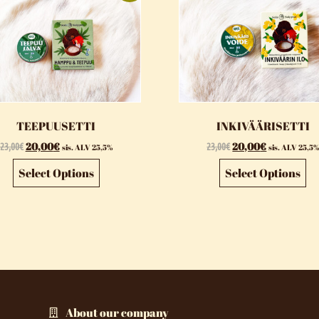
TEEPUUSETTI
INKIVÄÄRISETTI
23,00
€
20,00
€
23,00
€
20,00
€
sis. ALV 25,5%
sis. ALV 25,5
Select Options
Select Options
About our company