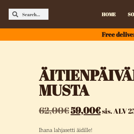
HOME
SO
Free delive
ÄITIENPÄIV
MUSTA
62,00
€
59,00
€
sis. ALV 
Ihana lahjasetti äidille!