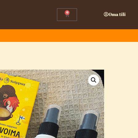
0
Oma tili