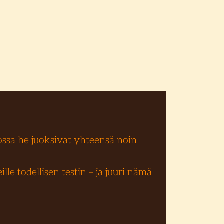
jossa he juoksivat yhteensä noin
le todellisen testin – ja juuri nämä