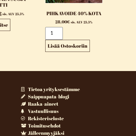
TTI
PIHKAVOIDE 40% KOTA
€
sis. ALV 25,5%
28,00
€
sis. ALV 25,5%
itse
Lisää Ostoskoriin
Tietoa yrityksestämme
Saippuapata-blogi
Raaka-aineet
Vastuullisuus
Rekisteriseloste
Toimitusehdot
Jälleenmyyjäksi