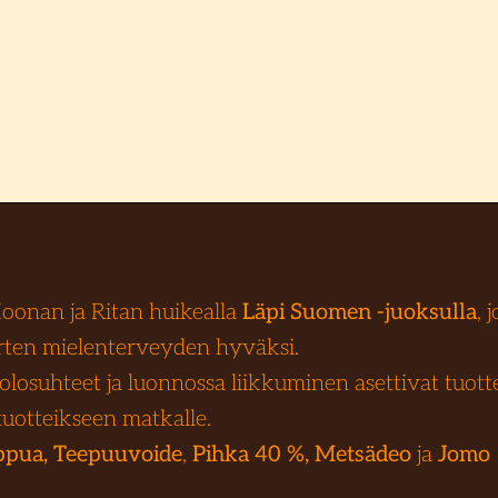
onan ja Ritan huikealla
Läpi Suomen -juoksulla
, 
ten mielenterveyden hyväksi.
losuhteet ja luonnossa liikkuminen asettivat tuotteil
tuotteikseen matkalle.
ppua,
Teepuuvoide
,
Pihka 40 %,
Metsädeo
ja
Jomo