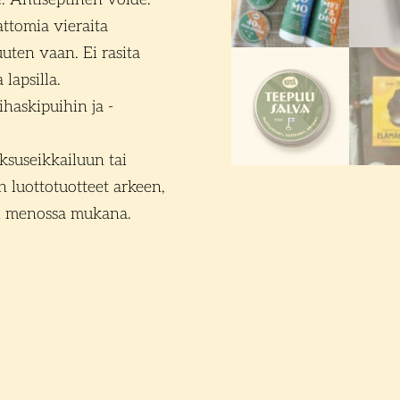
ttomia vieraita
uuten vaan. Ei rasita
lapsilla.
haskipuihin ja -
oksuseikkailuun tai
 luottotuotteet arkeen,
än menossa mukana.