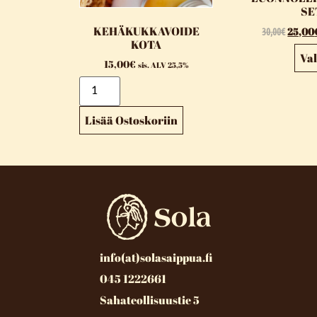
SE
KEHÄKUKKAVOIDE
30,00
€
25,00
KOTA
Val
15,00
€
sis. ALV 25,5%
Lisää Ostoskoriin
info(at)solasaippua.fi
045 1222661
Sahateollisuustie 5