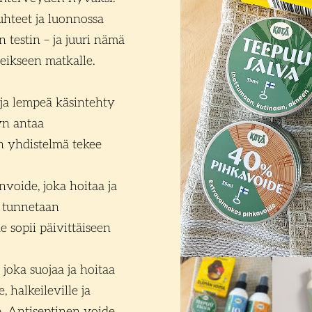
uhteet ja luonnossa
n testin – ja juuri nämä
teikseen matkalle.
 ja lempeä käsintehty
yn antaa
n yhdistelmä tekee
oide, joka hoitaa ja
y tunnetaan
e sopii päivittäiseen
oka suojaa ja hoitaa
, halkeileville ja
le. Antiseptinen voide.