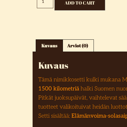
ADD TO CART
Kuvaus
Arviot (0)
Kuvaus
Tämä nimikkosetti kulki mukana Mo
1500 kilometriä
halki Suomen nuor
Pitkät juoksupäivät, vaihtelevat sääo
tuotteet valikoituivat heidän luotto
Setti sisältää:
Elämänvoima-solasai