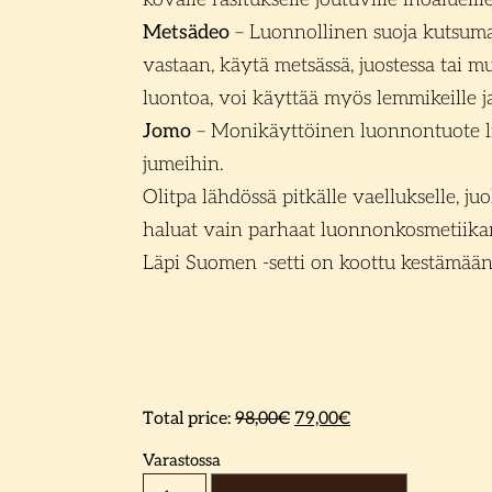
Metsädeo
– Luonnollinen suoja kutsuma
vastaan, käytä metsässä, juostessa tai m
luontoa, voi käyttää myös lemmikeille ja 
Jomo
– Monikäyttöinen luonnontuote li
jumeihin.
Olitpa lähdössä pitkälle vaellukselle, ju
haluat vain parhaat luonnonkosmetiikan
Läpi Suomen -setti on koottu kestämä
Total price:
98,00
€
79,00
€
Varastossa