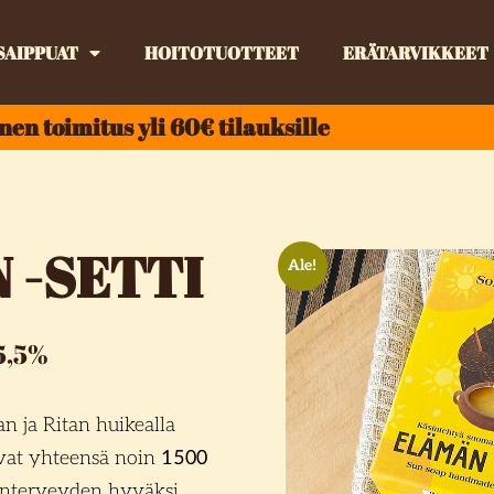
SAIPPUAT
HOITOTUOTTEET
ERÄTARVIKKEET
nen toimitus yli 60€ tilauksille
 -SETTI
Ale!
25,5%
 ja Ritan huikealla
sivat yhteensä noin
1500
nterveyden hyväksi.