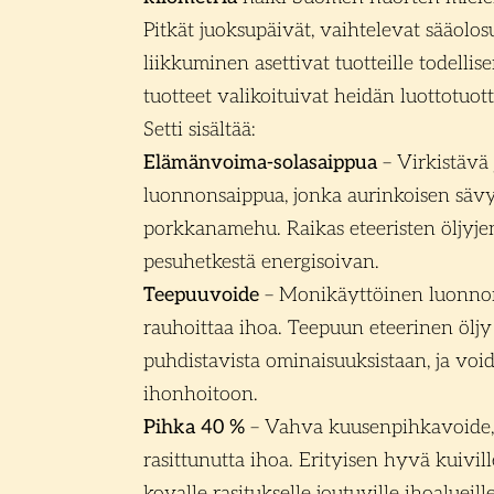
Pitkät juoksupäivät, vaihtelevat sääolos
liikkuminen asettivat tuotteille todellise
tuotteet valikoituivat heidän luottotuot
Setti sisältää:
Elämänvoima-solasaippua
– Virkistävä
luonnonsaippua, jonka aurinkoisen säv
porkkanamehu. Raikas eteeristen öljyje
pesuhetkestä energisoivan.
Teepuuvoide
– Monikäyttöinen luonnonv
rauhoittaa ihoa. Teepuun eteerinen ölj
puhdistavista ominaisuuksistaan, ja void
ihonhoitoon.
Pihka 40 %
– Vahva kuusenpihkavoide, j
rasittunutta ihoa. Erityisen hyvä kuiville
kovalle rasitukselle joutuville ihoalueil