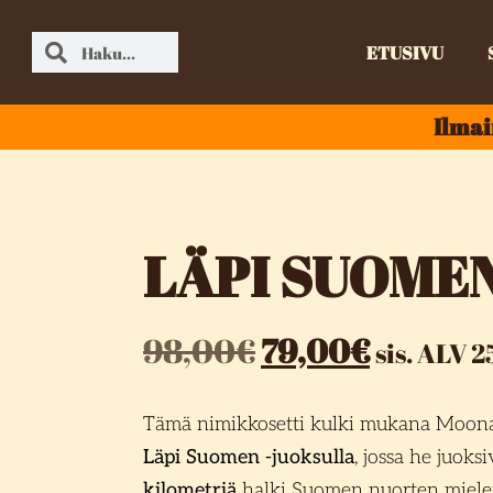
ETUSIVU
Ilmai
LÄPI SUOMEN
98,00
€
79,00
€
sis. ALV 
Tämä nimikkosetti kulki mukana Moonan
Läpi Suomen -juoksulla
, jossa he juok
kilometriä
halki Suomen nuorten miele