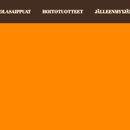
OLASAIPPUAT
HOITOTUOTTEET
JÄLLEENMYYJÄ