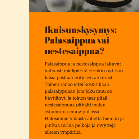
Ikuisuuskysymys:
Palasaippua vai
nestesaippua?
Palasaippua ja nestesaippua jakavat
vahvasti mielipiteitä etenkin nyt kun
käsiä pestään erityisen ahkerasti.
Toinen sanoo ettei koskisikaan
palasaippuaan jota joku muu on
käyttänyt, ja toinen taas pitää
nestesaippuaa pitkälti veden
ostamisena muovipullossa.
Halusimme valaista aihetta hieman ja
purkaa turhia pelkoja ja myyttejä
aiheen ympäriltä.