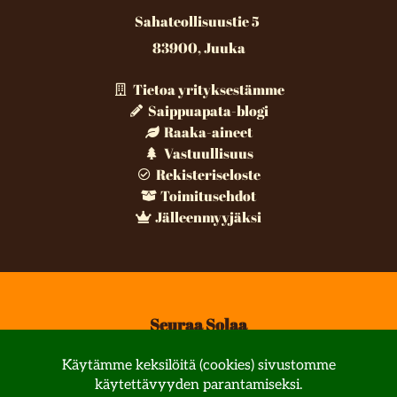
Sahateollisuustie 5
83900, Juuka
Tietoa yrityksestämme
Saippuapata-blogi
Raaka-aineet
Vastuullisuus
Rekisteriseloste
Toimitusehdot
Jälleenmyyjäksi
Seuraa Solaa