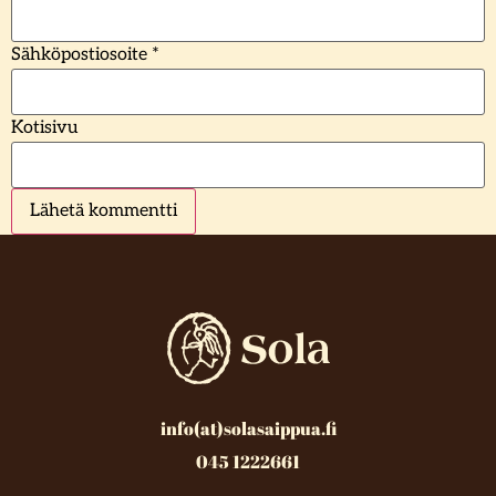
Sähköpostiosoite
*
Kotisivu
info(at)solasaippua.fi
045 1222661