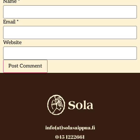
Name
*
Email
*
Website
info(at)solasaippua.fi
045 1222661