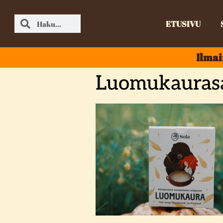
ETUSIVU
Ilmai
Luomukauras