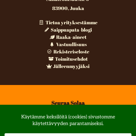
83900, Juuka
Tietoa yrityksestämme
Saippuapata-blogi
Raaka-aineet
Vastuullisuus
Rekisteriseloste
Toimitusehdot
Jälleenmyyjäksi
Seuraa Solaa