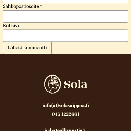
Sähköpostiosoite
*
Kotisivu
info(at)solasaippua.fi
045 1222661
Sahateollisuustie 5