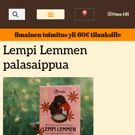
0
Oma tili
Ilmainen toimitus yli 60€ tilauksille
Lempi Lemmen
palasaippua