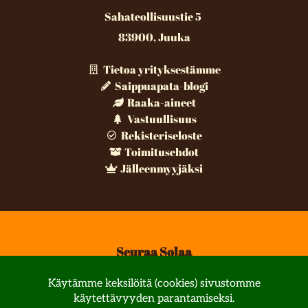
Sahateollisuustie 5
83900, Juuka
Tietoa yrityksestämme
Saippuapata-blogi
Raaka-aineet
Vastuullisuus
Rekisteriseloste
Toimitusehdot
Jälleenmyyjäksi
Seuraa Solaa