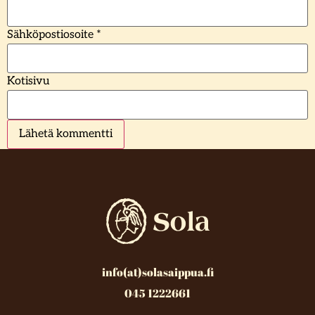
Sähköpostiosoite
*
Kotisivu
info(at)solasaippua.fi
045 1222661