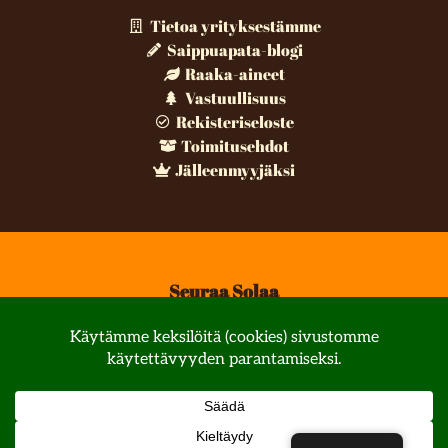
Tietoa yrityksestämme
Saippuapata-blogi
Raaka-aineet
Vastuullisuus
Rekisteriseloste
Toimitusehdot
Jälleenmyyjäksi
Seuraa Solaa
© All rights reserved