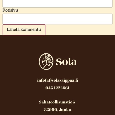
Kotisivu
info(at)solasaippua.fi
045 1222661
Sahateollisuustie 5
83900, Juuka