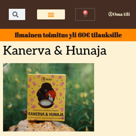
0
Oma tili
Ilmainen toimitus yli 60€ tilauksille
Kanerva & Hunaja