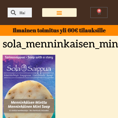
0
Ilmainen toimitus yli 60€ tilauksille
sola_menninkaisen_min