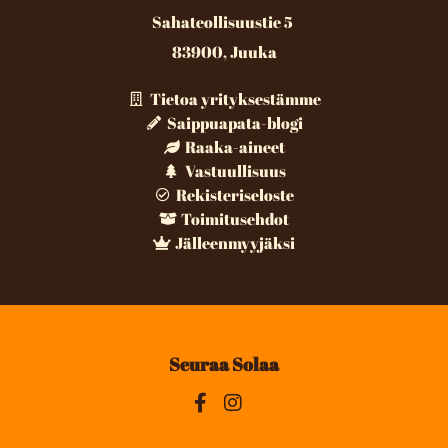
Sahateollisuustie 5
83900, Juuka
Tietoa yrityksestämme
Saippuapata-blogi
Raaka-aineet
Vastuullisuus
Rekisteriseloste
Toimitusehdot
Jälleenmyyjäksi
Seuraa Solaa