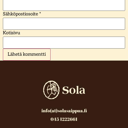
Sähköpostiosoite
*
Kotisivu
info(at)solasaippua.fi
045 1222661