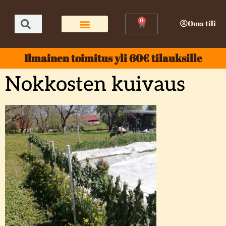
0
Oma tili
Ilmainen toimitus yli 60€ tilauksille
Nokkosten kuivaus