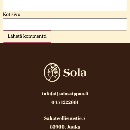
Kotisivu
info(at)solasaippua.fi
045 1222661
Sahateollisuustie 5
83900, Juuka