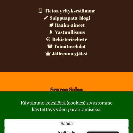
Tietoa yrityksestämme
Saippuapata-blogi
Raaka-aineet
Vastuullisuus
Rekisteriseloste
Toimitusehdot
Jälleenmyyjäksi
Seuraa Solaa
© All rights reserved