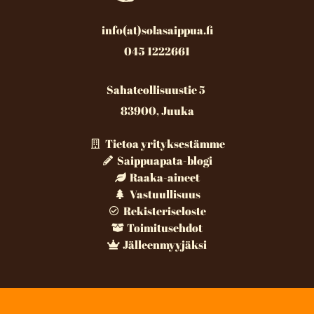
info(at)solasaippua.fi
045 1222661
Sahateollisuustie 5
83900, Juuka
Tietoa yrityksestämme
Saippuapata-blogi
Raaka-aineet
Vastuullisuus
Rekisteriseloste
Toimitusehdot
Jälleenmyyjäksi