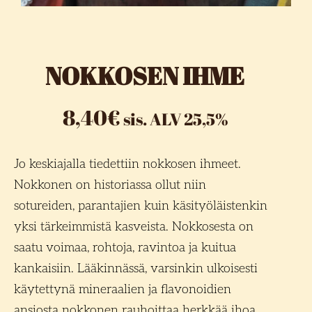
NOKKOSEN IHME
8,40
€
sis. ALV 25,5%
Jo keskiajalla tiedettiin nokkosen ihmeet.
Nokkonen on historiassa ollut niin
sotureiden, parantajien kuin käsityöläistenkin
yksi tärkeimmistä kasveista. Nokkosesta on
saatu voimaa, rohtoja, ravintoa ja kuitua
kankaisiin. Lääkinnässä, varsinkin ulkoisesti
käytettynä mineraalien ja flavonoidien
ansiosta nokkonen rauhoittaa herkkää ihoa,