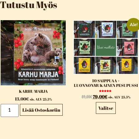
Tutustu Myös
Ale!
10 SAIPPUAA +
LUONNONMUKAINEN PESUPUSSI
KARHU MARJA
Arvostelu
89,00
€
79,00
€
sis. ALV 25,5%
tuotteesta:
13,00
€
sis. ALV 25,5%
5.00
/ 5
Valitse
Lisää Ostoskoriin