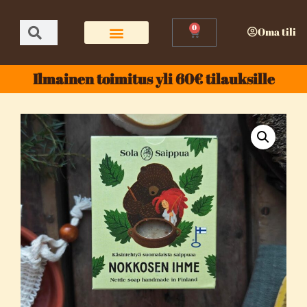
0
Oma tili
Ilmainen toimitus yli 60€ tilauksille