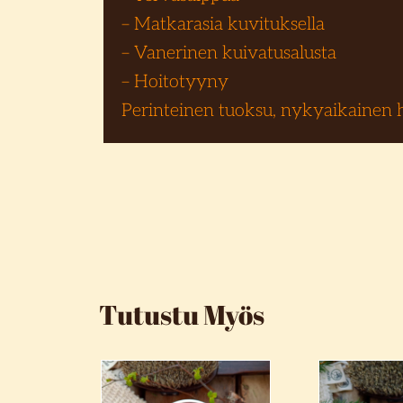
– Matkarasia kuvituksella
– Vanerinen kuivatusalusta
– Hoitotyyny
Perinteinen tuoksu, nykyaikainen h
Tutustu Myös