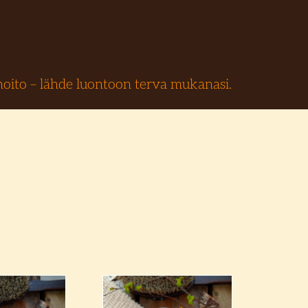
oito – lähde luontoon terva mukanasi.