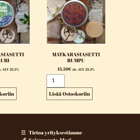
SIASETTI
MATKARASIASETTI
KURI
RUMPU
13,50
€
s. ALV 25,5%
sis. ALV 25,5%
koriin
Lisää Ostoskoriin
Tietoa yrityksestämme