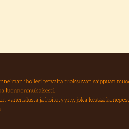
nnelman ihollesi tervalta tuoksuvan saippuan muo
hoa luonnonmukaisesti.
 vanerialusta ja hoitotyyny, joka kestää konepesu
e.