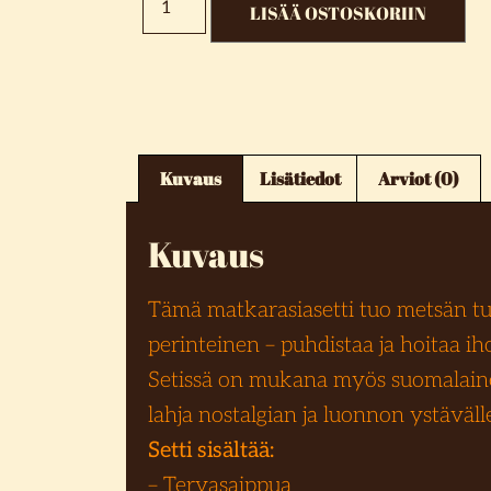
LISÄÄ OSTOSKORIIN
Kuvaus
Lisätiedot
Arviot (0)
Kuvaus
Tämä matkarasiasetti tuo metsän tu
perinteinen – puhdistaa ja hoitaa i
Setissä on mukana myös suomalainen
lahja nostalgian ja luonnon ystäväll
Setti sisältää:
– Tervasaippua