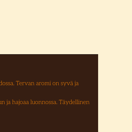
dossa. Tervan aromi on syvä ja
n ja hajoaa luonnossa. Täydellinen