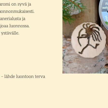
aromi on syvä ja
luonnonmukaisesti.
nerialusta ja
ajoaa luonnossa.
 ystävälle.
 – lähde luontoon terva