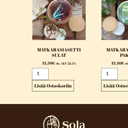
MATKARASIASETTI
MATKARA
SULAT
PA
13,50
€
13,50
€
sis. ALV 25,5%
si
Lisää Ostoskoriin
Lisää Ostos