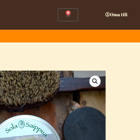
0
Oma tili