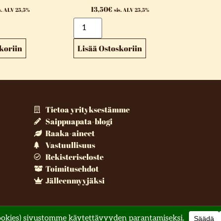
13,50
€
s. ALV 25,5%
sis. ALV 25,5%
koriin
Lisää Ostoskoriin
Tietoa yrityksestämme
Saippuapata-blogi
Raaka-aineet
Vastuullisuus
Rekisteriseloste
Toimitusehdot
Jälleenmyyjäksi