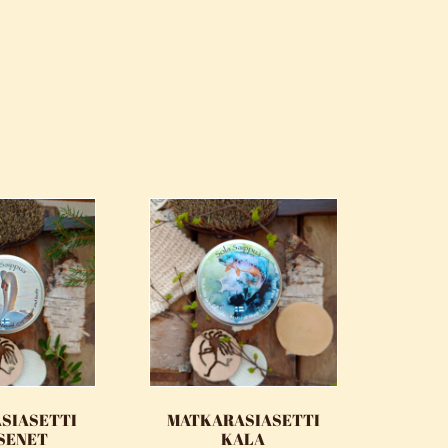
SIASETTI
MATKARASIASETTI
SENET
KALA