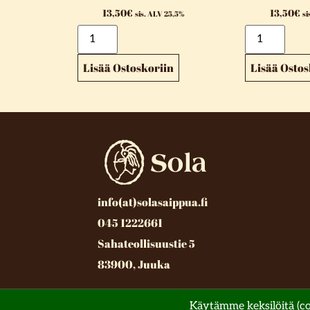
13,50
€
13,50
€
sis. ALV 25,5%
si
Lisää Ostoskoriin
Lisää Ostos
info(at)solasaippua.fi
045 1222661
Sahateollisuustie 5
83900, Juuka
© All rights reserved