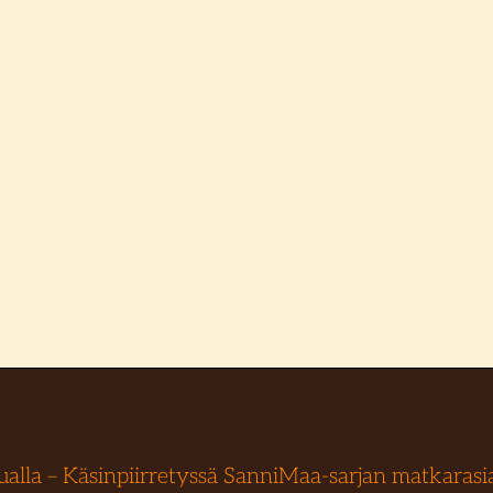
ualla – Käsinpiirretyssä SanniMaa-sarjan matkarasi