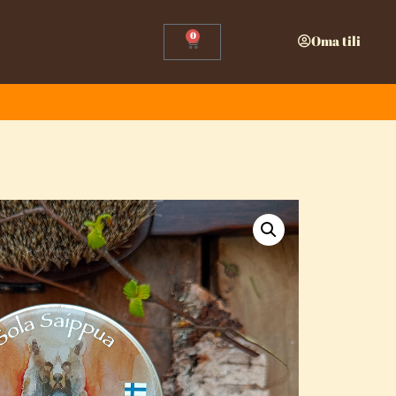
0
Oma tili