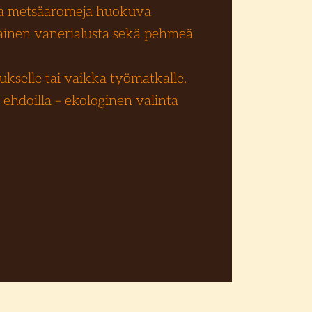
na metsäaromeja huokuva
mainen vanerialusta sekä pehmeä
ukselle tai vaikka työmatkalle.
ehdoilla – ekologinen valinta