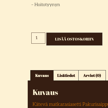
– Hoitotyynyn
LISÄÄ OSTOSKORIIN
Kuvaus
Lisätiedot
Arviot (0)
Kuvaus
Kätevä matkarasiasetti Pakurisaipp