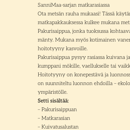
SanniMaa-sarjan matkarasiassa
Ota metsän rauha mukaasi! Tässä käytän
matkapakkauksessa kulkee mukana met
Pakurisaippua, jonka tuoksussa kohtaavat
mänty. Mukana myös kotimainen vaner
hoitotyyny kasvoille.
Pakurisaippua pysyy rasiassa kuivana ja
kumppani mökille, vaellukselle tai vaik
Hoitotyyny on konepestävä ja luonnossa
on suunniteltu luonnon ehdoilla – ekolog
ympäristölle.
Setti sisältää:
– Pakurisaippuan
– Matkarasian
– Kuivatusalustan