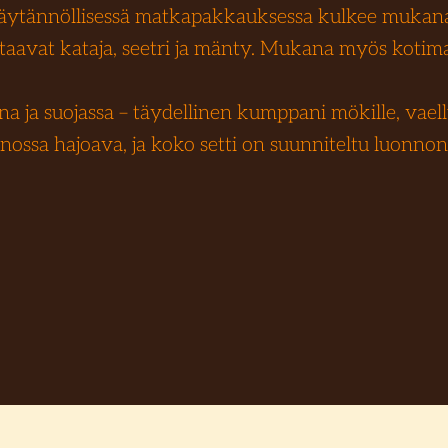
käytännöllisessä matkapakkauksessa kulkee muka
taavat kataja, seetri ja mänty. Mukana myös koti
a ja suojassa – täydellinen kumppani mökille, vaell
ssa hajoava, ja koko setti on suunniteltu luonnon 