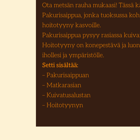
Ota metsän rauha mukaasi! Tässä 
Pakurisaippua, jonka tuoksussa koh
hoitotyyny kasvoille.
Pakurisaippua pysyy rasiassa kuivan
Hoitotyyny on konepestävä ja luonno
ihollesi ja ympäristölle.
Setti sisältää:
– Pakurisaippuan
– Matkarasian
– Kuivatusalustan
– Hoitotyynyn