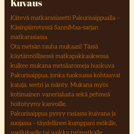
Kuvaus
Kätevä matkarasiasetti Pakurisaippualla –
Käsinpiirretyssä SanniMaa-sarjan
matkarasiassa
Ota metsän rauha mukaasi! Tässä
käytännöllisessä matkapakkauksessa
kulkee mukana metsäaromeja huokuva
Pakurisaippua, jonka tuoksussa kohtaavat
kataja, seetri ja mänty. Mukana myös
kotimainen vanerialusta sekä pehmeä
hoitotyyny kasvoille.
Pakurisaippua pysyy rasiassa kuivana ja
suojassa – täydellinen kumppani mökille,
vaellukselle tai vaikka työmatkalle.