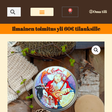
0
Oma tili
Ilmainen toimitus yli 60€ tilauksille