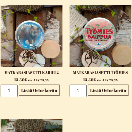
MATKARASIASETTI KARHU 2
MATKARASIASETTI TYÖMIES
13,50
€
13,50
€
sis. ALV 25,5%
sis. ALV 25,5%
Lisää Ostoskoriin
Lisää Ostoskoriin