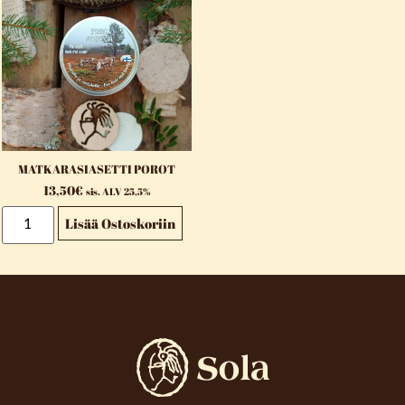
MATKARASIASETTI POROT
13,50
€
sis. ALV 25,5%
Lisää Ostoskoriin