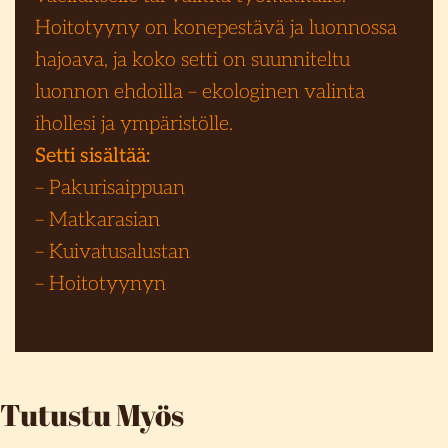
Hoitotyyny on konepestävä ja luonnossa
hajoava, ja koko setti on suunniteltu
luonnon ehdoilla – ekologinen valinta
ihollesi ja ympäristölle.
Setti sisältää:
– Pakurisaippuan
– Matkarasian
– Kuivatusalustan
– Hoitotyynyn
Tutustu Myös