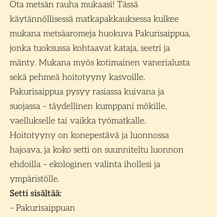
Ota metsän rauha mukaasi! Tässä
käytännöllisessä matkapakkauksessa kulkee
mukana metsäaromeja huokuva Pakurisaippua,
jonka tuoksussa kohtaavat kataja, seetri ja
mänty. Mukana myös kotimainen vanerialusta
sekä pehmeä hoitotyyny kasvoille.
Pakurisaippua pysyy rasiassa kuivana ja
suojassa – täydellinen kumppani mökille,
vaellukselle tai vaikka työmatkalle.
Hoitotyyny on konepestävä ja luonnossa
hajoava, ja koko setti on suunniteltu luonnon
ehdoilla – ekologinen valinta ihollesi ja
ympäristölle.
Setti sisältää:
– Pakurisaippuan