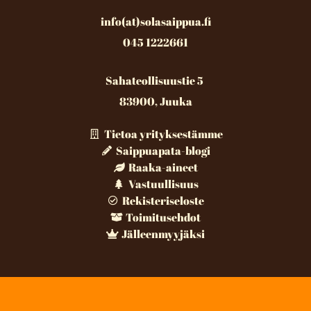
info(at)solasaippua.fi
045 1222661
Sahateollisuustie 5
83900, Juuka
Tietoa yrityksestämme
Saippuapata-blogi
Raaka-aineet
Vastuullisuus
Rekisteriseloste
Toimitusehdot
Jälleenmyyjäksi