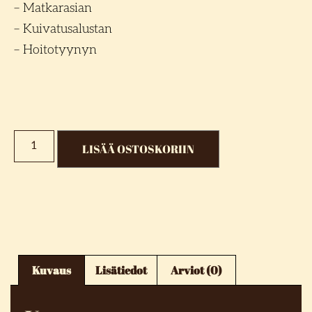
– Matkarasian
– Kuivatusalustan
– Hoitotyynyn
LISÄÄ OSTOSKORIIN
Kuvaus
Lisätiedot
Arviot (0)