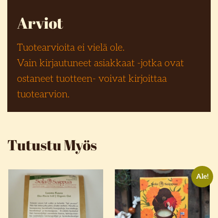
Arviot
Tuotearvioita ei vielä ole.
Vain kirjautuneet asiakkaat -jotka ovat
ostaneet tuotteen- voivat kirjoittaa
tuotearvion.
Tutustu Myös
Ale!