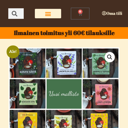
0
Oma tili
Ilmainen toimitus yli 60€ tilauksille
Ale!