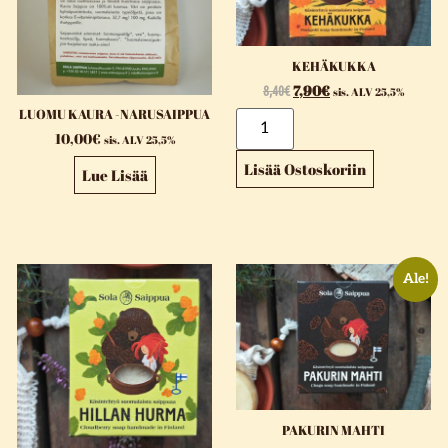
KEHÄKUKKA
8,40
€
7,90
€
sis. ALV 25,5%
LUOMU KAURA -NARUSAIPPUA
10,00
€
sis. ALV 25,5%
Lisää Ostoskoriin
Lue Lisää
Ale!
PAKURIN MAHTI