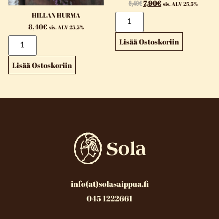
8,40
€
7,90
€
sis. ALV 25,5%
HILLAN HURMA
8,40
€
sis. ALV 25,5%
Lisää Ostoskoriin
Lisää Ostoskoriin
info(at)solasaippua.fi
045 1222661