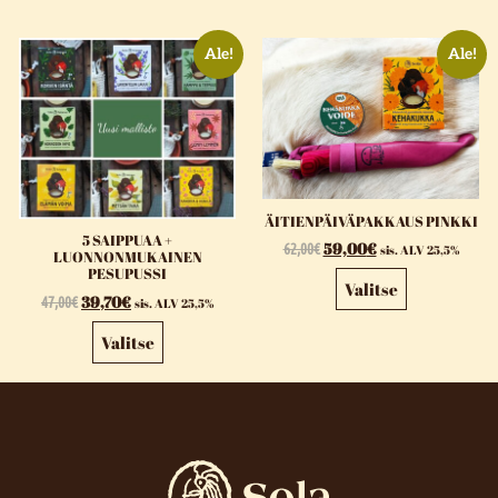
Ale!
Ale!
ÄITIENPÄIVÄPAKKAUS PINKKI
5 SAIPPUAA +
62,00
€
59,00
€
sis. ALV 25,5%
LUONNONMUKAINEN
PESUPUSSI
Valitse
47,00
€
39,70
€
sis. ALV 25,5%
Valitse