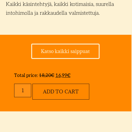
Kaikki käsintehtyjä, kaikki kotimaisia, suurella
intohimolla ja rakkaudella valmistettuja.
Katso kaikki saippuat
Total price:
18,20
€
16,99
€
ADD TO CART