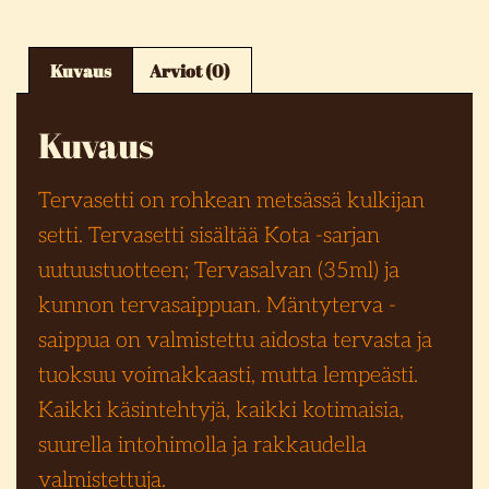
Kuvaus
Arviot (0)
Kuvaus
Tervasetti on rohkean metsässä kulkijan
setti. Tervasetti sisältää
Kota -sarjan
uutuustuotteen; Tervasalvan (35ml) ja
kunnon tervasaippuan. Mäntyterva -
saippua on valmistettu aidosta tervasta ja
tuoksuu voimakkaasti, mutta lempeästi.
Kaikki käsintehtyjä, kaikki kotimaisia,
suurella intohimolla ja rakkaudella
valmistettuja.