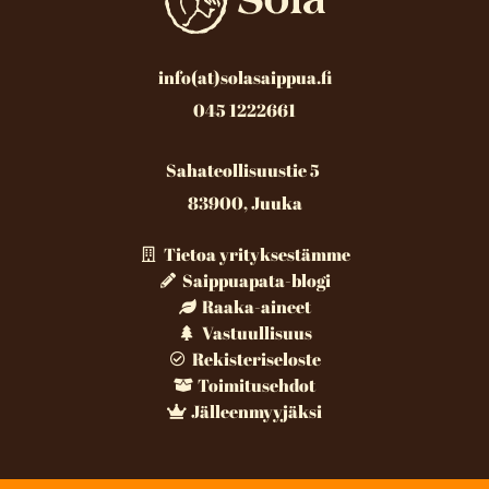
info(at)solasaippua.fi
045 1222661
Sahateollisuustie 5
83900, Juuka
Tietoa yrityksestämme
Saippuapata-blogi
Raaka-aineet
Vastuullisuus
Rekisteriseloste
Toimitusehdot
Jälleenmyyjäksi