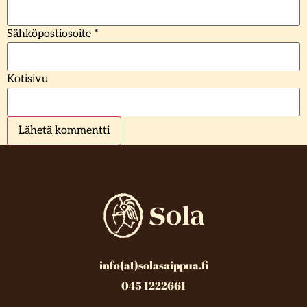
Sähköpostiosoite
*
Kotisivu
info(at)solasaippua.fi
045 1222661