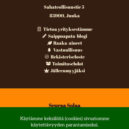
Sahateollisuustie 5
83900, Juuka
Tietoa yrityksestämme
Saippuapata-blogi
Raaka-aineet
Vastuullisuus
Rekisteriseloste
Toimitusehdot
Jälleenmyyjäksi
Seuraa Solaa