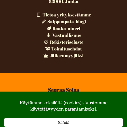
83900, Juuka
Tietoa yrityksestämme
Saippuapata-blogi
Raaka-aineet
Vastuullisuus
Rekisteriseloste
Toimitusehdot
Jälleenmyyjäksi
Seuraa Solaa