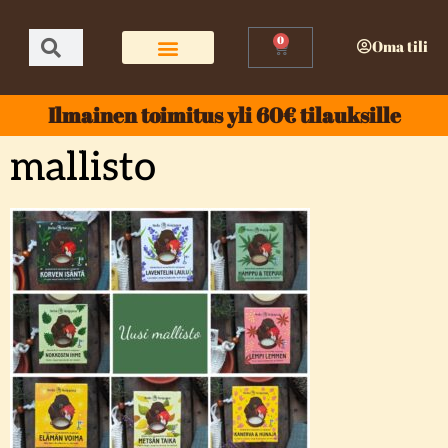
0
Oma tili
Ilmainen toimitus yli 60€ tilauksille
mallisto