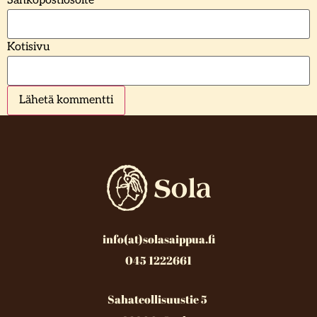
Sähköpostiosoite
*
Kotisivu
info(at)solasaippua.fi
045 1222661
Sahateollisuustie 5