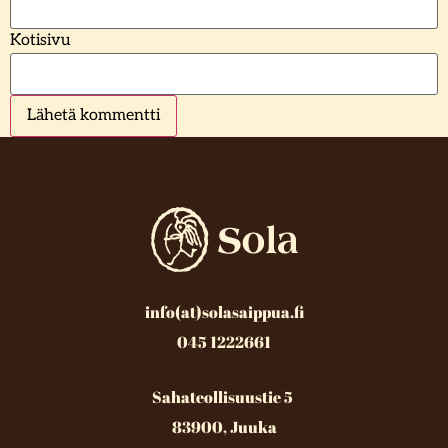
Kotisivu
info(at)solasaippua.fi
045 1222661
Sahateollisuustie 5
83900, Juuka