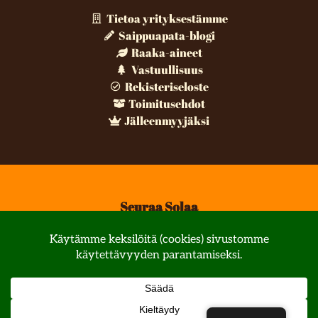
Tietoa yrityksestämme
Saippuapata-blogi
Raaka-aineet
Vastuullisuus
Rekisteriseloste
Toimitusehdot
Jälleenmyyjäksi
Seuraa Solaa
© All rights reserved