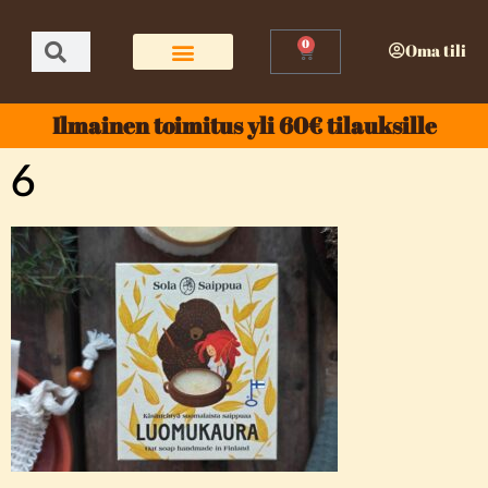
0
Oma tili
Ilmainen toimitus yli 60€ tilauksille
6