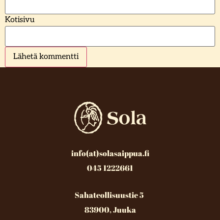
Kotisivu
info(at)solasaippua.fi
045 1222661
Sahateollisuustie 5
83900, Juuka