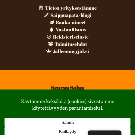
Tietoa yrityksestämme
Saippuapata-blogi
Raaka-aineet
Vastuullisuus
Rekisteriseloste
Toimitusehdot
Jälleenmyyjäksi
Seuraa Solaa
© All rights reserved