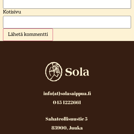
Kotisivu
info(at)solasaippua.fi
045 1222661
Sahateollisuustie 5
83900, Juuka