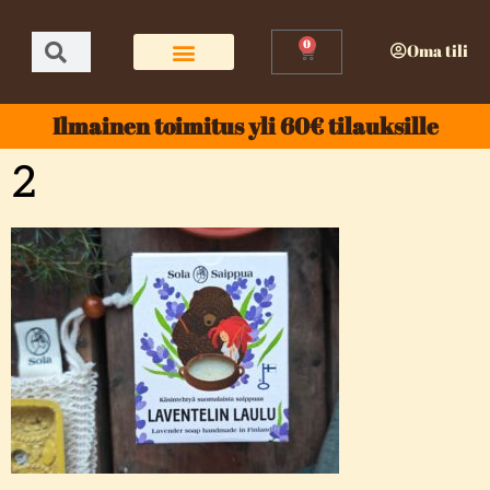
0
Oma tili
Ilmainen toimitus yli 60€ tilauksille
2