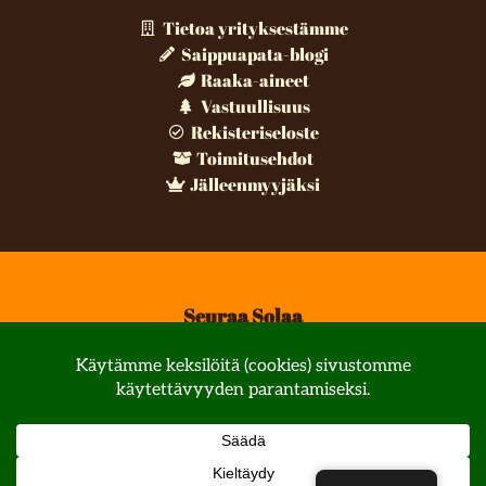
Tietoa yrityksestämme
Saippuapata-blogi
Raaka-aineet
Vastuullisuus
Rekisteriseloste
Toimitusehdot
Jälleenmyyjäksi
Seuraa Solaa
© All rights reserved