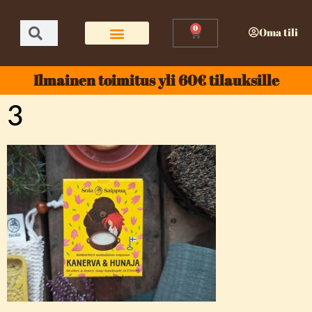
0
Oma tili
Ilmainen toimitus yli 60€ tilauksille
3