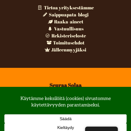
Tietoa yrityksestämme
Saippuapata-blogi
Raaka-aineet
Vastuullisuus
Rekisteriseloste
Toimitusehdot
Jälleenmyyjäksi
Seuraa Solaa
© All rights reserved