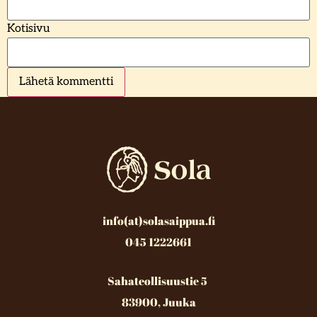
Kotisivu
info(at)solasaippua.fi
045 1222661
Sahateollisuustie 5
83900, Juuka