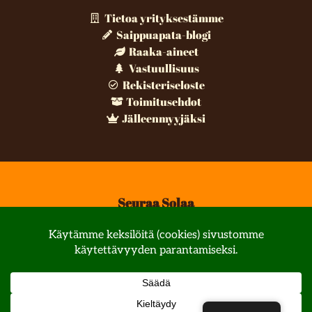
Tietoa yrityksestämme
Saippuapata-blogi
Raaka-aineet
Vastuullisuus
Rekisteriseloste
Toimitusehdot
Jälleenmyyjäksi
Seuraa Solaa
© All rights reserved