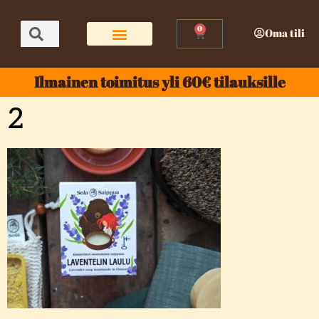
0
Oma tili
Ilmainen toimitus yli 60€ tilauksille
2