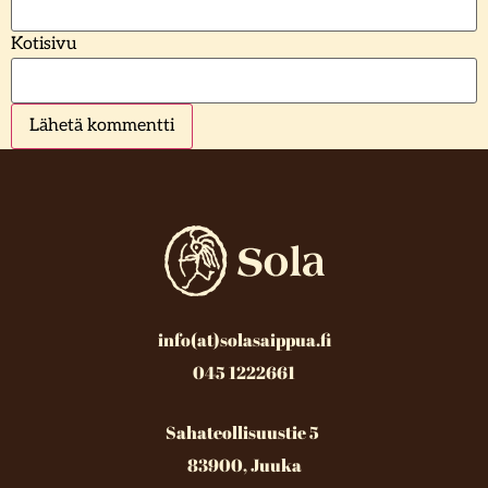
Kotisivu
info(at)solasaippua.fi
045 1222661
Sahateollisuustie 5
83900, Juuka