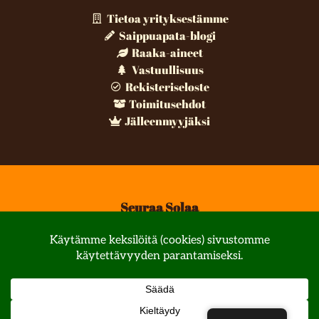
Tietoa yrityksestämme
Saippuapata-blogi
Raaka-aineet
Vastuullisuus
Rekisteriseloste
Toimitusehdot
Jälleenmyyjäksi
Seuraa Solaa
© All rights reserved