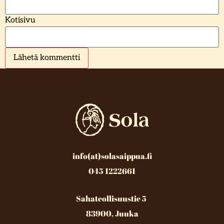
Kotisivu
info(at)solasaippua.fi
045 1222661
Sahateollisuustie 5
83900, Juuka