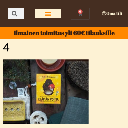
0
Oma tili
Ilmainen toimitus yli 60€ tilauksille
4