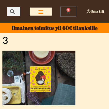
0
Oma tili
Ilmainen toimitus yli 60€ tilauksille
3