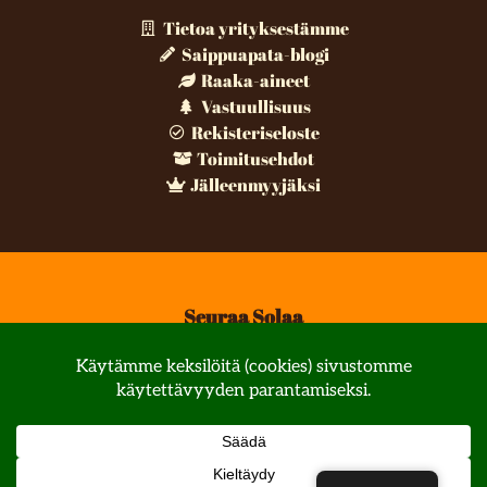
Tietoa yrityksestämme
Saippuapata-blogi
Raaka-aineet
Vastuullisuus
Rekisteriseloste
Toimitusehdot
Jälleenmyyjäksi
Seuraa Solaa
© All rights reserved