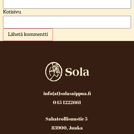
Kotisivu
info(at)solasaippua.fi
045 1222661
Sahateollisuustie 5
83900, Juuka