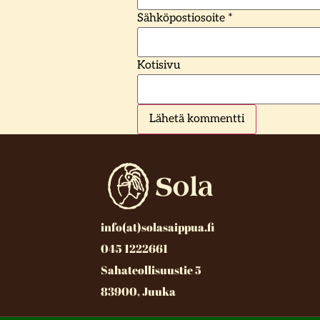
Sähköpostiosoite
*
Kotisivu
info(at)solasaippua.fi
045 1222661
Sahateollisuustie 5
83900, Juuka