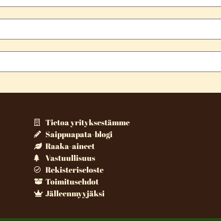
Tietoa yrityksestämme
Saippuapata-blogi
Raaka-aineet
Vastuullisuus
Rekisteriseloste
Toimitusehdot
Jälleenmyyjäksi