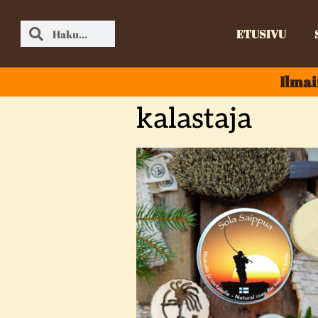
ETUSIVU
Ilmai
kalastaja