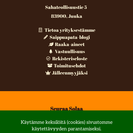
Sahateollisuustie 5
83900, Juuka
Tietoa yrityksestämme
Saippuapata-blogi
Raaka-aineet
Vastuullisuus
Rekisteriseloste
Toimitusehdot
Jälleenmyyjäksi
Seuraa Solaa