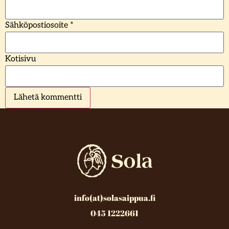
Sähköpostiosoite
*
Kotisivu
info(at)solasaippua.fi
045 1222661