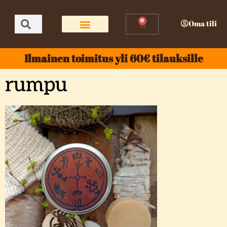
0
Oma tili
Ilmainen toimitus yli 60€ tilauksille
rumpu