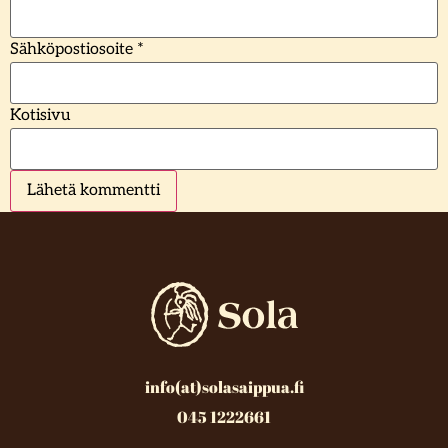
Sähköpostiosoite
*
Kotisivu
info(at)solasaippua.fi
045 1222661