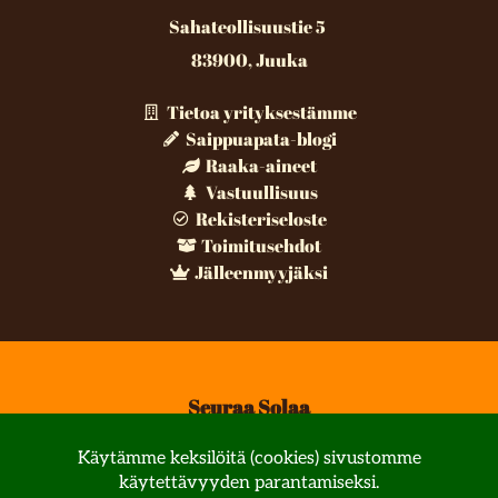
Sahateollisuustie 5
83900, Juuka
Tietoa yrityksestämme
Saippuapata-blogi
Raaka-aineet
Vastuullisuus
Rekisteriseloste
Toimitusehdot
Jälleenmyyjäksi
Seuraa Solaa