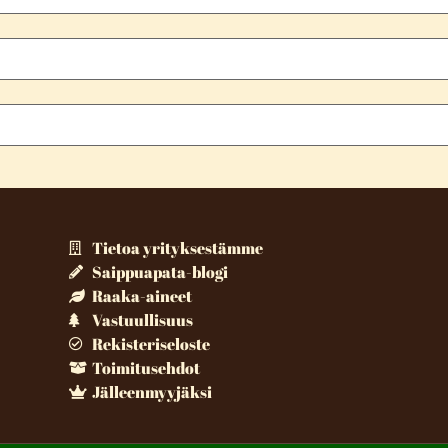
Tietoa yrityksestämme
Saippuapata-blogi
Raaka-aineet
Vastuullisuus
Rekisteriseloste
Toimitusehdot
Jälleenmyyjäksi