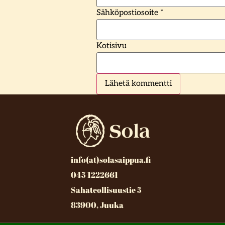
Sähköpostiosoite
*
Kotisivu
info(at)solasaippua.fi
045 1222661
Sahateollisuustie 5
83900, Juuka