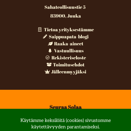
Sahateollisuustie 5
83900, Juuka
Tietoa yrityksestämme
Saippuapata-blogi
Raaka-aineet
Vastuullisuus
Rekisteriseloste
Toimitusehdot
Jälleenmyyjäksi
Seuraa Solaa