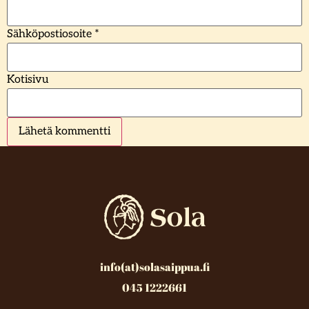
Sähköpostiosoite
*
Kotisivu
info(at)solasaippua.fi
045 1222661