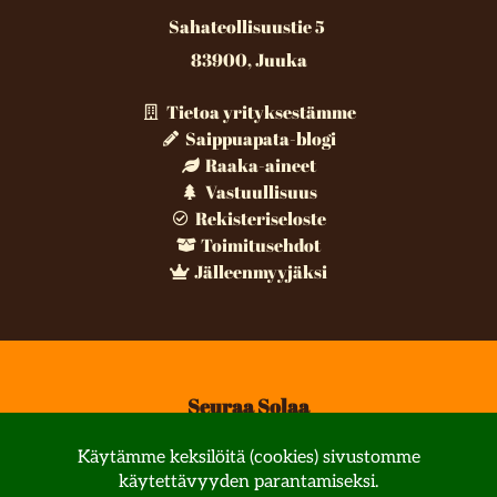
Sahateollisuustie 5
83900, Juuka
Tietoa yrityksestämme
Saippuapata-blogi
Raaka-aineet
Vastuullisuus
Rekisteriseloste
Toimitusehdot
Jälleenmyyjäksi
Seuraa Solaa