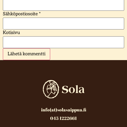
Sähköpostiosoite
*
Kotisivu
info(at)solasaippua.fi
045 1222661