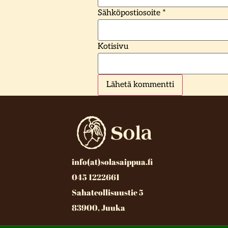
Sähköpostiosoite
*
Kotisivu
info(at)solasaippua.fi
045 1222661
Sahateollisuustie 5
83900, Juuka