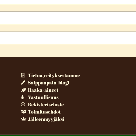
Tietoa yrityksestämme
Saippuapata-blogi
Raaka-aineet
Vastuullisuus
Rekisteriseloste
Toimitusehdot
Jälleenmyyjäksi