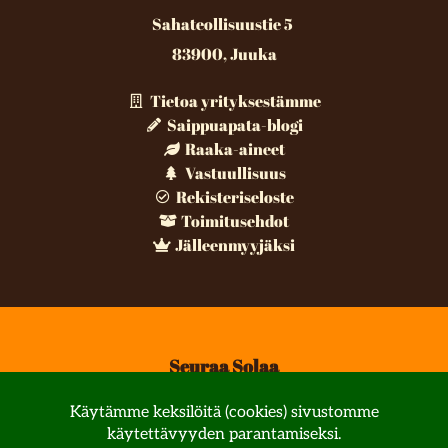
Sahateollisuustie 5
83900, Juuka
Tietoa yrityksestämme
Saippuapata-blogi
Raaka-aineet
Vastuullisuus
Rekisteriseloste
Toimitusehdot
Jälleenmyyjäksi
Seuraa Solaa