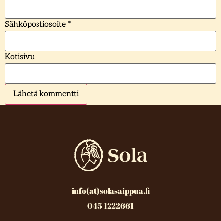
Sähköpostiosoite
*
Kotisivu
info(at)solasaippua.fi
045 1222661