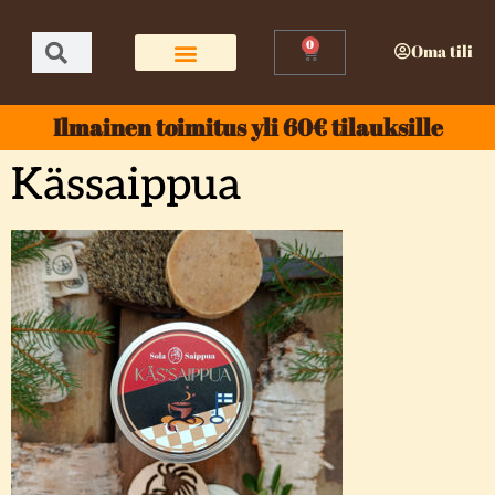
0
Oma tili
Ilmainen toimitus yli 60€ tilauksille
Kässaippua