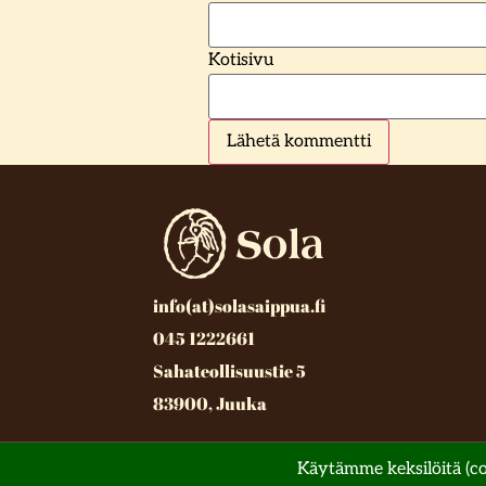
Kotisivu
info(at)solasaippua.fi
045 1222661
Sahateollisuustie 5
83900, Juuka
© All rights reserved