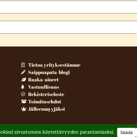
Tietoa yrityksestämme
Saippuapata-blogi
Raaka-aineet
Vastuullisuus
Rekisteriseloste
Toimitusehdot
Jälleenmyyjäksi