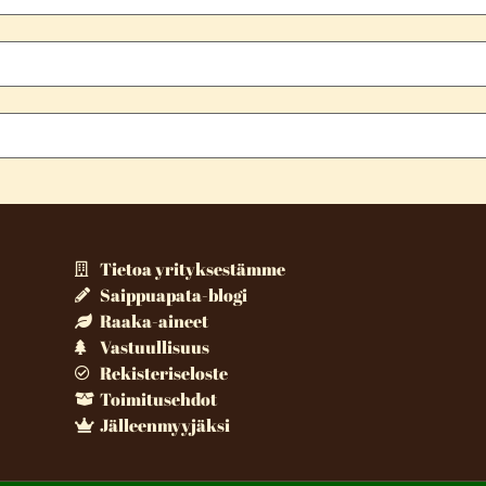
Tietoa yrityksestämme
Saippuapata-blogi
Raaka-aineet
Vastuullisuus
Rekisteriseloste
Toimitusehdot
Jälleenmyyjäksi