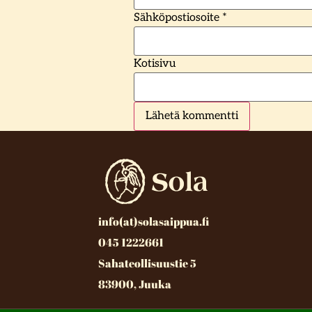
Sähköpostiosoite
*
Kotisivu
info(at)solasaippua.fi
045 1222661
Sahateollisuustie 5
83900, Juuka